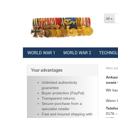
All
WORLD WAR 1
WORLD WAR 2
TECHNOL
Main pa
Your advantages
Ankauf
Unlimited authenticity
sowie 
guarantee
Wir kau
Buyer protection (PayPal)
Transparent returns
Wenn Ih
Secure purchase from a
Telefo
specialist retailer
0176 –
Fast and insured shipping with