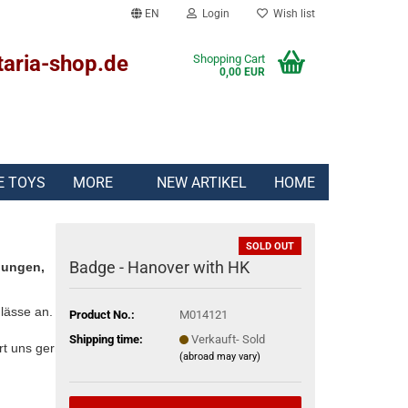
EN
Login
Wish list
taria-shop.de
Shopping Cart
0,00 EUR
E TOYS
MORE
NEW ARTIKEL
HOME
SOLD OUT
Badge - Hanover with HK
lungen,
lässe an.
Product No.:
M014121
Shipping time:
Verkauft- Sold
rt uns gern:
(abroad may vary)