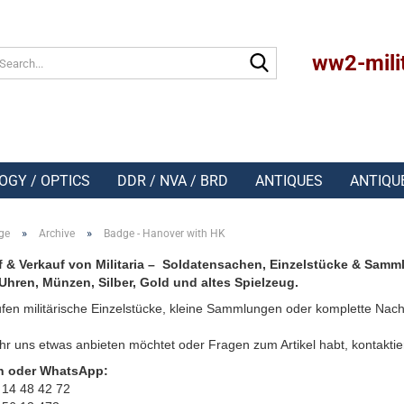
Search...
ww2-mili
OGY / OPTICS
DDR / NVA / BRD
ANTIQUES
ANTIQU
»
»
ge
Archive
Badge - Hanover with HK
 & Verkauf von Militaria – Soldatensachen, Einzelstücke & Samm
Uhren, Münzen, Silber, Gold und altes Spielzeug.
fen militärische Einzelstücke, kleine Sammlungen oder komplette Nach
r uns etwas anbieten möchtet oder Fragen zum Artikel habt, kontaktie
n oder WhatsApp:
 14 48 42 72