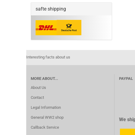
safte shipping
Interesting facts about us
MORE ABOUT...
PAYPAL
About Us
Contact
Legal Information
General WW2 shop
We ship
Callback Service