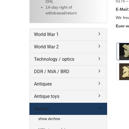
0175 –
DHL
14-day right of
E-Mail
withdrawal/return
Wir fre
Euer w
World War 1
World War 2
Technology / optics
DDR / NVA / BRD
Antiques
Antique toys
Archive
show Archive