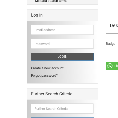
Militaria search terms
Log in
Des
Email
address
Password
Badge -
LOGIN
sh
Create a new account
Forgot password?
Further Search Criteria
Further
Search
Criteria