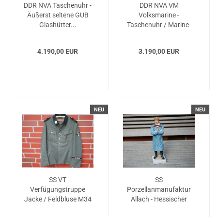
DDR NVA Taschenuhr -
DDR NVA VM
Äußerst seltene GUB
Volksmarine -
Glashütter...
Taschenuhr / Marine-
Beobachtungsuhr...
4.190,00 EUR
3.190,00 EUR
NEU
NEU
SS VT
SS
Verfügungstruppe
Porzellanmanufaktur
Jacke / Feldbluse M34
Allach - Hessischer
für Mannschaften...
Bauer