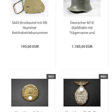
M45 Brotbeutel mit RB
Deutscher M18
Nummer
Stahlhelm mit
Reichsbetriebsnummer
Trägername und
0/0118/0078...
„Nobelriemen“...
195,00 EUR
1.185,00 EUR
NEU
NEU