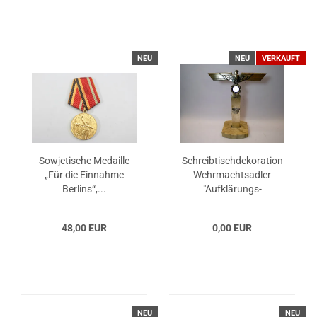
NEU
NEU
VERKAUFT
Sowjetische Medaille
Schreibtischdekoration
„Für die Einnahme
Wehrmachtsadler
Berlins“,...
"Aufklärungs-
Abteilung...
48,00 EUR
0,00 EUR
NEU
NEU