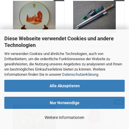
Diese Webseite verwendet Cookies und andere
KPM Teller -
Bajonett - Infanterie
Technologien
Falkensteiner
Extra Seitengewehr M
Offiziersheim im Taunus
98 lang,...
Wir verwenden Cookies und ähnliche Technologien, auch von
Drittanbietern, um die ordentliche Funktionsweise der Website zu
gewährleisten, die Nutzung unseres Angebotes zu analysieren und Ihnen
390,00 EUR
349,00 EUR
ein bestmögliches Einkaufserlebnis bieten zu können. Weitere
Informationen finden Sie in unserer
Datenschutzerklärung
.
Alle Akzeptieren
NEU
NEU
Nur Notwendige
Weitere Informationen