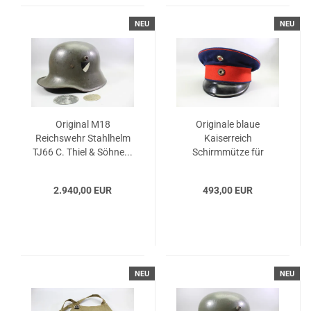
NEU
NEU
Original M18
Originale blaue
Reichswehr Stahlhelm
Kaiserreich
TJ66 C. Thiel & Söhne...
Schirmmütze für
Offiziere...
2.940,00 EUR
493,00 EUR
NEU
NEU