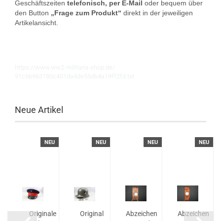
Geschäftszeiten
telefonisch, per E-Mail
oder bequem über
den Button
„Frage zum Produkt“
direkt in der jeweiligen
Artikelansicht.
https://www.ww2-militaria-shop.de/
91c6b963780c401da4de55db4a19ff2fd.txt
Neue Artikel
U
NEU
NEU
NEU
NEU
in
Originale
Original
Abzeichen
Abzeichen