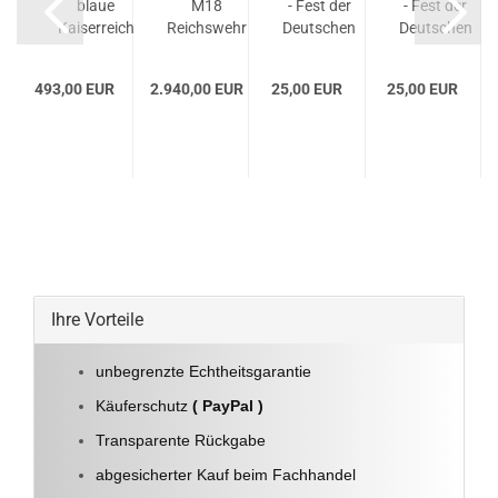
 /
blaue
M18
- Fest der
- Fest der
 -
Kaiserreich
Reichswehr
Deutschen
Deutschen
.
Schirmmütze
Stahlhelm
Arbeit
Arbeit
für
TJ66 C.
493,00 EUR
2.940,00 EUR
25,00 EUR
25,00 EUR
...
Offiziere...
Thiel &
Söhne...
Ihre Vorteile
unbegrenzte Echtheitsgarantie
Käuferschutz
( PayPal )
Transparente Rückgabe
abgesicherter Kauf beim Fachhandel