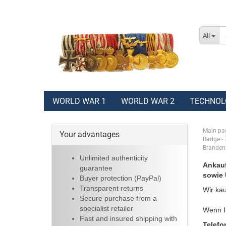
All
WORLD WAR 1
WORLD WAR 2
TECHNOL
Main pa
Your advantages
Badge - 
Branden
Unlimited authenticity
Ankauf
guarantee
sowie 
Buyer protection (PayPal)
Transparent returns
Wir kau
Secure purchase from a
specialist retailer
Wenn Ih
Fast and insured shipping with
Telefo