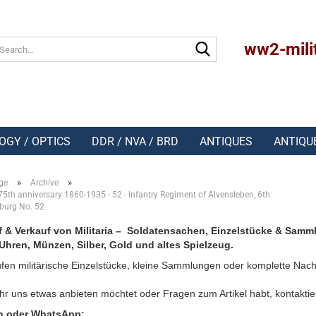
Search...
ww2-mili
OGY / OPTICS
DDR / NVA / BRD
ANTIQUES
ANTIQU
»
»
ge
Archive
75th anniversary 1860-1935 - 52 - Infantry Regiment of Alvensleben, 6th
burg No. 52
 & Verkauf von Militaria – Soldatensachen, Einzelstücke & Samm
Uhren, Münzen, Silber, Gold und altes Spielzeug.
fen militärische Einzelstücke, kleine Sammlungen oder komplette Nach
r uns etwas anbieten möchtet oder Fragen zum Artikel habt, kontaktie
n oder WhatsApp: