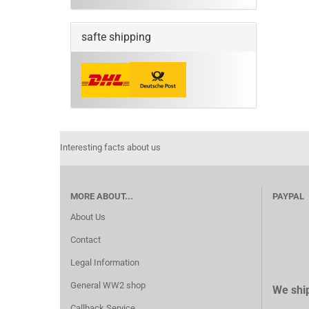
safte shipping
Interesting facts about us
MORE ABOUT...
PAYPAL
About Us
Contact
Legal Information
General WW2 shop
We ship
Callback Service