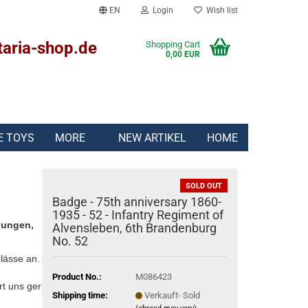
EN
Login
Wish list
taria-shop.de
Shopping Cart
0,00 EUR
E TOYS
MORE
NEW ARTIKEL
HOME
SOLD OUT
Badge - 75th anniversary 1860-
1935 - 52 - Infantry Regiment of
lungen,
Alvensleben, 6th Brandenburg
No. 52
lässe an.
Product No.:
M086423
rt uns gern:
Shipping time:
Verkauft- Sold