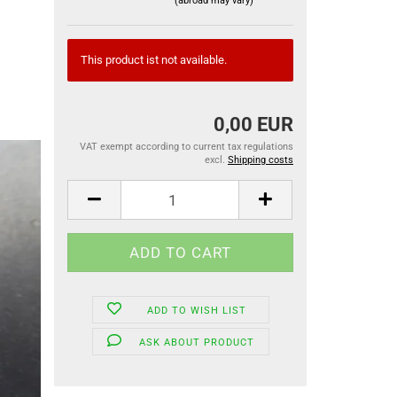
(abroad may vary)
This product ist not available.
0,00 EUR
VAT exempt according to current tax regulations
excl.
Shipping costs
ADD TO WISH LIST
ASK ABOUT PRODUCT