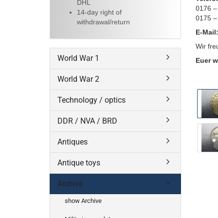
DHL
0176 –
14-day right of
0175 –
withdrawal/return
E-Mail
Wir fre
World War 1
Euer w
World War 2
Technology / optics
DDR / NVA / BRD
Antiques
Antique toys
Archive
show Archive