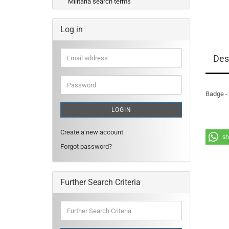
Militaria search terms
Log in
Email
Des
address
Password
Badge -
LOGIN
Create a new account
sh
Forgot password?
Further Search Criteria
Further
Search
Criteria