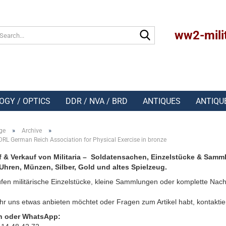
Search...
ww2-mili
OGY / OPTICS
DDR / NVA / BRD
ANTIQUES
ANTIQU
»
»
ge
Archive
DRL German Reich Association for Physical Exercise in bronze
 & Verkauf von Militaria – Soldatensachen, Einzelstücke & Samm
Uhren, Münzen, Silber, Gold und altes Spielzeug.
fen militärische Einzelstücke, kleine Sammlungen oder komplette Nach
r uns etwas anbieten möchtet oder Fragen zum Artikel habt, kontaktie
n oder WhatsApp: