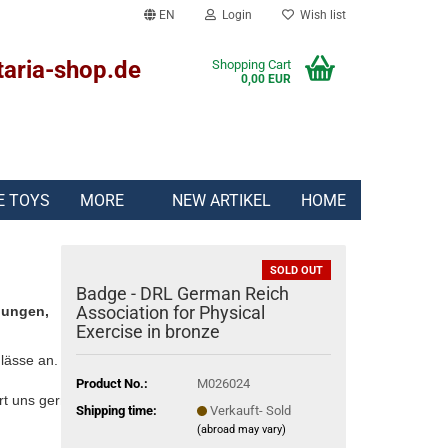
EN
Login
Wish list
taria-shop.de
Shopping Cart
0,00 EUR
E TOYS
MORE
NEW ARTIKEL
HOME
SOLD OUT
Badge - DRL German Reich
Association for Physical
lungen,
Exercise in bronze
lässe an.
Product No.:
M026024
rt uns gern:
Shipping time:
Verkauft- Sold
(abroad may vary)