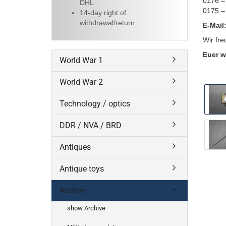
0176 –
DHL
0175 –
14-day right of
withdrawal/return
E-Mail
Wir fre
Euer w
World War 1
World War 2
Technology / optics
DDR / NVA / BRD
Antiques
Antique toys
Archive
show Archive