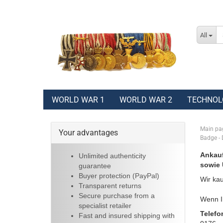
All
WORLD WAR 1
WORLD WAR 2
TECHNOL
Main pa
Your advantages
Badge - 
Ankauf
Unlimited authenticity
sowie 
guarantee
Buyer protection (PayPal)
Wir kau
Transparent returns
Secure purchase from a
Wenn Ih
specialist retailer
Telefo
Fast and insured shipping with