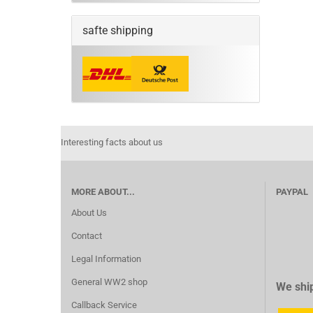
safte shipping
Interesting facts about us
MORE ABOUT...
PAYPAL
About Us
Contact
Legal Information
General WW2 shop
We ship
Callback Service