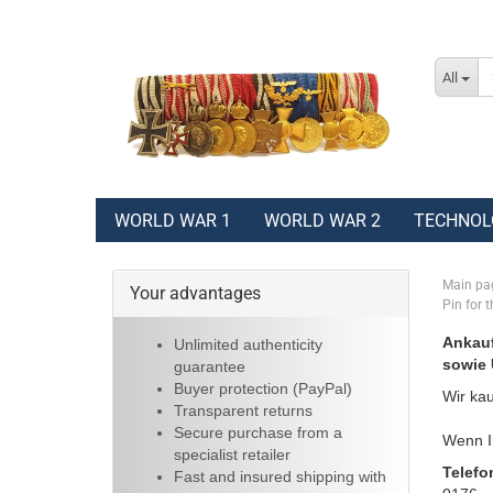
All
WORLD WAR 1
WORLD WAR 2
TECHNOL
Main pa
Your advantages
Pin for
Ankauf
Unlimited authenticity
sowie 
guarantee
Buyer protection (PayPal)
Wir kau
Transparent returns
Secure purchase from a
Wenn Ih
specialist retailer
Telefo
Fast and insured shipping with