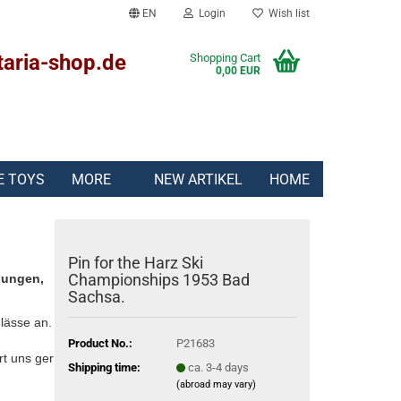
EN
Login
Wish list
taria-shop.de
Shopping Cart
0,00 EUR
E TOYS
MORE
NEW ARTIKEL
HOME
Pin for the Harz Ski
Championships 1953 Bad
lungen,
Sachsa.
lässe an.
Product No.:
P21683
rt uns gern:
Shipping time:
ca. 3-4 days
(abroad may vary)