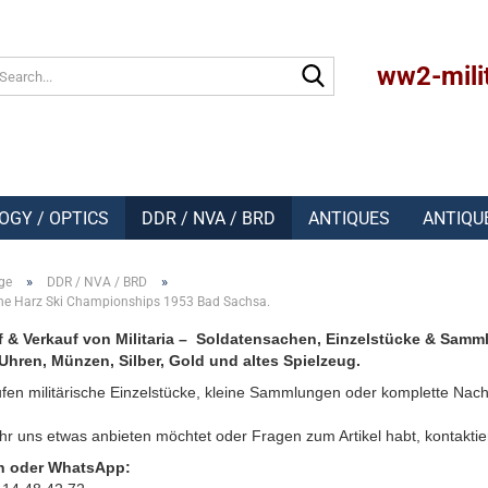
Search...
ww2-mili
OGY / OPTICS
DDR / NVA / BRD
ANTIQUES
ANTIQU
»
»
ge
DDR / NVA / BRD
 the Harz Ski Championships 1953 Bad Sachsa.
 & Verkauf von Militaria – Soldatensachen, Einzelstücke & Samm
Uhren, Münzen, Silber, Gold und altes Spielzeug.
fen militärische Einzelstücke, kleine Sammlungen oder komplette Nach
r uns etwas anbieten möchtet oder Fragen zum Artikel habt, kontaktie
n oder WhatsApp: