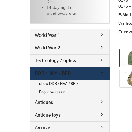
0176 –
DHL
0175 –
14-day right of
withdrawal/return
E-Mail
Wir fre
Euer w
World War 1
World War 2
Technology / optics
DDR / NVA / BRD
show DDR / NVA / BRD
Edged weapons
Antiques
Antique toys
Archive