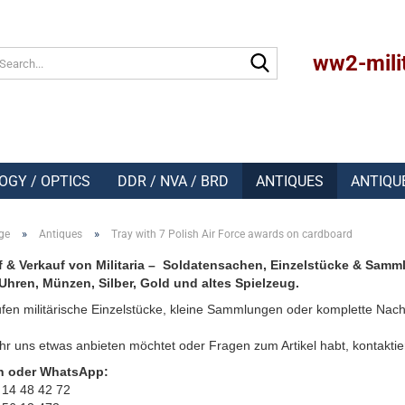
Search...
ww2-mili
OGY / OPTICS
DDR / NVA / BRD
ANTIQUES
ANTIQU
»
»
ge
Antiques
Tray with 7 Polish Air Force awards on cardboard
 & Verkauf von Militaria – Soldatensachen, Einzelstücke & Samm
Uhren, Münzen, Silber, Gold und altes Spielzeug.
fen militärische Einzelstücke, kleine Sammlungen oder komplette Nach
r uns etwas anbieten möchtet oder Fragen zum Artikel habt, kontaktie
n oder WhatsApp:
 14 48 42 72