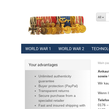
All
WORLD WAR 1
WORLD WAR 2
TECHNOL
Main pa
Your advantages
Ankauf
Unlimited authenticity
sowie 
guarantee
Wir kau
Buyer protection (PayPal)
Transparent returns
Wenn Ih
Secure purchase from a
Telefo
specialist retailer
0176 –
Fast and insured shipping with