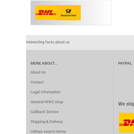
Interesting facts about us
MORE ABOUT...
PAYPAL
About Us
Contact
Legal Information
General WW2 shop
We ship
Callback Service
Shipping & Delivery
military search terms