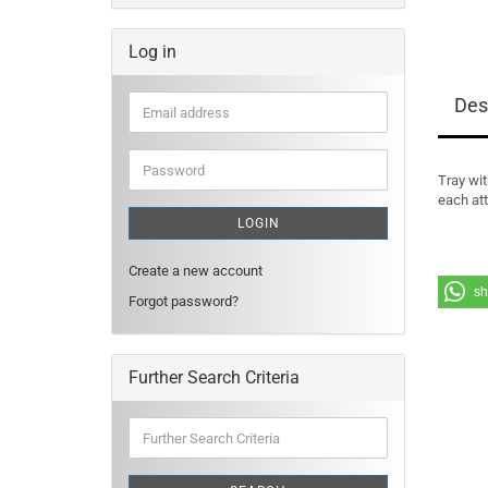
Log in
Des
Email
address
Password
Tray wit
each att
LOGIN
Create a new account
sh
Forgot password?
Further Search Criteria
Further
Search
Criteria