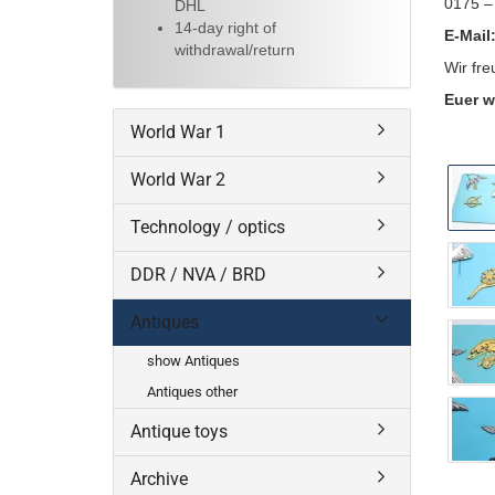
0175 –
DHL
14-day right of
E-Mail
withdrawal/return
Wir fre
Euer w
World War 1
World War 2
Technology / optics
DDR / NVA / BRD
Antiques
show Antiques
Antiques other
Antique toys
Archive