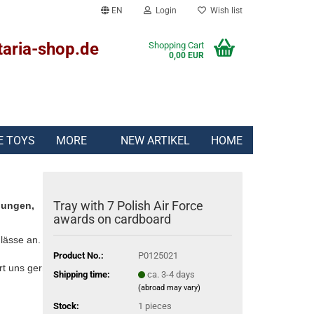
EN
Login
Wish list
taria-shop.de
Shopping Cart
0,00 EUR
E TOYS
MORE
NEW ARTIKEL
HOME
Tray with 7 Polish Air Force
lungen,
awards on cardboard
lässe an.
Product No.:
P0125021
rt uns gern:
Shipping time:
ca. 3-4 days
(abroad may vary)
Stock:
1
pieces