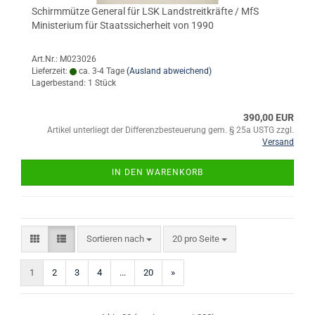
Schirmmütze General für LSK Landstreitkräfte / MfS
Ministerium für Staatssicherheit von 1990
Art.Nr.: M023026
Lieferzeit:
ca. 3-4 Tage
(Ausland abweichend)
Lagerbestand: 1 Stück
390,00 EUR
Artikel unterliegt der Differenzbesteuerung gem. § 25a USTG zzgl.
Versand
IN DEN WARENKORB
Sortieren nach
pro Seite
Sortieren nach
20 pro Seite
1
2
3
4
...
20
»