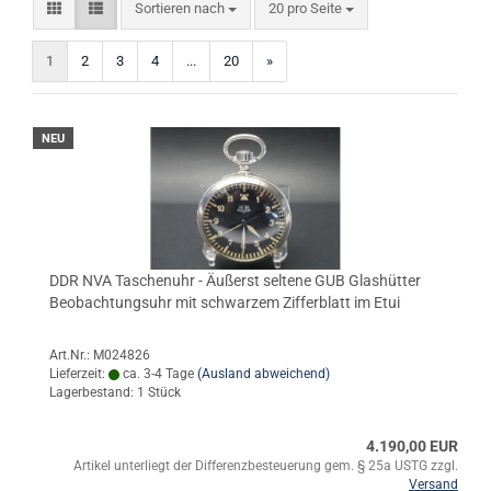
Sortieren nach
pro Seite
Sortieren nach
20 pro Seite
1
2
3
4
...
20
»
NEU
DDR NVA Taschenuhr - Äußerst seltene GUB Glashütter
Beobachtungsuhr mit schwarzem Zifferblatt im Etui
Art.Nr.: M024826
Lieferzeit:
ca. 3-4 Tage
(Ausland abweichend)
Lagerbestand: 1 Stück
4.190,00 EUR
Artikel unterliegt der Differenzbesteuerung gem. § 25a USTG zzgl.
Versand