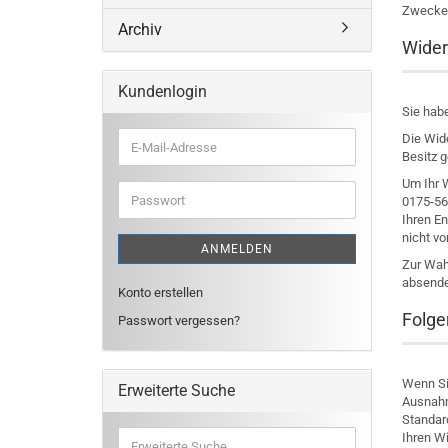
Zwecken
Archiv
Wider
Kundenlogin
Sie hab
Die Wide
E-
Besitz 
Mail-
Adresse
Um Ihr 
Passwort
0175-561
Ihren E
nicht vo
ANMELDEN
Zur Wahr
absende
Konto erstellen
Folge
Passwort vergessen?
Wenn Sie
Erweiterte Suche
Ausnahm
Standar
Erweiterte
Ihren W