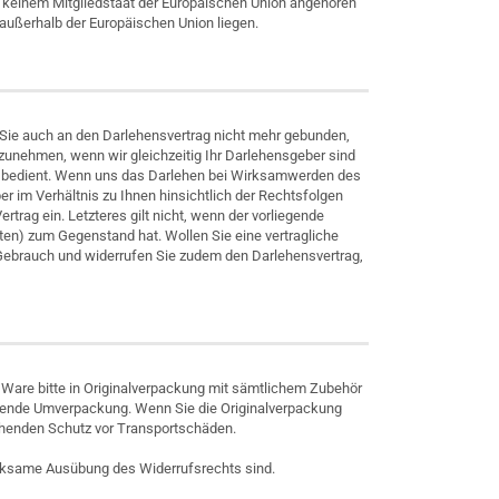
es keinem Mitgliedstaat der Europäischen Union angehören
außerhalb der Europäischen Union liegen.
d Sie auch an den Darlehensvertrag nicht mehr gebunden,
anzunehmen, wenn wir gleichzeitig Ihr Darlehensgeber sind
ng bedient. Wenn uns das Darlehen bei Wirksamwerden des
er im Verhältnis zu Ihnen hinsichtlich der Rechtsfolgen
trag ein. Letzteres gilt nicht, wenn der vorliegende
ten) zum Gegenstand hat. Wollen Sie eine vertragliche
Gebrauch und widerrufen Sie zudem den Darlehensvertrag,
 Ware bitte in Originalverpackung mit sämtlichem Zubehör
tzende Umverpackung. Wenn Sie die Originalverpackung
ichenden Schutz vor Transportschäden.
wirksame Ausübung des Widerrufsrechts sind.