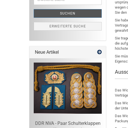
Suche
ursprün
wegen d
Sie den
SUCHEN
Sie hab
Vertrag
ERWEITERTE SUCHE
gewahrt
Sie tra
die auf
höchste
Neue Artikel
Sie müs
Eigensc
Aussc
Das Wide
Verträg
Das Wid
der Unte
Das Wide
Packung
DDR NVA - Paar Schulterklappen