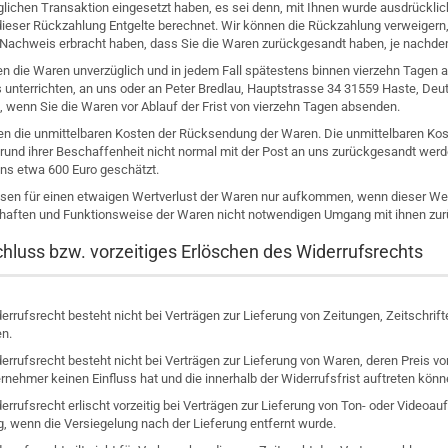
glichen Transaktion eingesetzt haben, es sei denn, mit Ihnen wurde ausdrücklic
ieser Rückzahlung Entgelte berechnet. Wir können die Rückzahlung verweigern, 
 Nachweis erbracht haben, dass Sie die Waren zurückgesandt haben, je nachdem,
en die Waren unverzüglich und in jedem Fall spätestens binnen vierzehn Tagen 
s unterrichten, an uns oder an Peter Bredlau, Hauptstrasse 34 31559 Haste, Deu
, wenn Sie die Waren vor Ablauf der Frist von vierzehn Tagen absenden.
gen die unmittelbaren Kosten der Rücksendung der Waren. Die unmittelbaren Ko
grund ihrer Beschaffenheit nicht normal mit der Post an uns zurückgesandt werd
ns etwa 600 Euro geschätzt.
sen für einen etwaigen Wertverlust der Waren nur aufkommen, wenn dieser Wert
haften und Funktionsweise der Waren nicht notwendigen Umgang mit ihnen zurü
hluss bzw. vorzeitiges Erlöschen des Widerrufsrechts
rrufsrecht besteht nicht bei Verträgen zur Lieferung von Zeitungen, Zeitschri
en.
errufsrecht besteht nicht bei Verträgen zur Lieferung von Waren, deren Preis
rnehmer keinen Einfluss hat und die innerhalb der Widerrufsfrist auftreten könn
rrufsrecht erlischt vorzeitig bei Verträgen zur Lieferung von Ton- oder Video
, wenn die Versiegelung nach der Lieferung entfernt wurde.