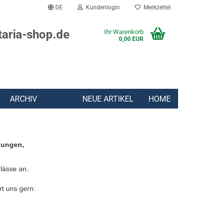
DE
Kundenlogin
Merkzettel
taria-shop.de
Ihr Warenkorb
0,00 EUR
ARCHIV
NEUE ARTIKEL
HOME
lungen,
lässe an.
rt uns gern: