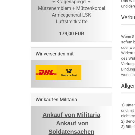
Das Wid
+ Kragenspiegel +
und der
Mützenemblem + Mützenkordel
Armeegeneral LSK
Verbu
Luftstreitkräfte
179,00 EUR
Wenn Si
sofern b
oder we
Widerruf
Wir versenden mit
des Wide
Vertrag
Bindung
wenn Ih
Allge
Wir kaufen Militaria
1) Bitt
und mit
Ankauf von Militaria
nicht m
2) Sende
Ankauf von
3) Bitt
Soldatensachen