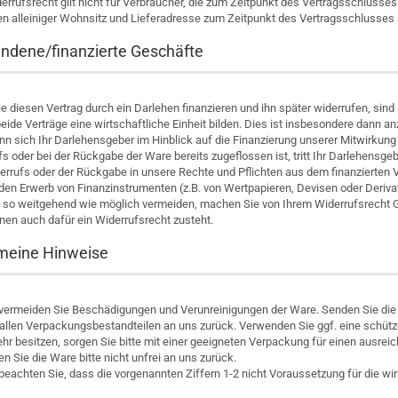
errufsrecht gilt nicht für Verbraucher, die zum Zeitpunkt des Vertragsschluss
en alleiniger Wohnsitz und Lieferadresse zum Zeitpunkt des Vertragsschlusses 
ndene/finanzierte Geschäfte
e diesen Vertrag durch ein Darlehen finanzieren und ihn später widerrufen, sin
eide Verträge eine wirtschaftliche Einheit bilden. Dies ist insbesondere dann 
nn sich Ihr Darlehensgeber im Hinblick auf die Finanzierung unserer Mitwirku
s oder bei der Rückgabe der Ware bereits zugeflossen ist, tritt Ihr Darlehensgeb
rrufs oder der Rückgabe in unsere Rechte und Pflichten aus dem finanzierten Ver
 den Erwerb von Finanzinstrumenten (z.B. von Wertpapieren, Devisen oder Deriva
 so weitgehend wie möglich vermeiden, machen Sie von Ihrem Widerrufsrecht 
nen auch dafür ein Widerrufsrecht zusteht.
meine Hinweise
e vermeiden Sie Beschädigungen und Verunreinigungen der Ware. Senden Sie die
 allen Verpackungsbestandteilen an uns zurück. Verwenden Sie ggf. eine schü
ehr besitzen, sorgen Sie bitte mit einer geeigneten Verpackung für einen ausre
n Sie die Ware bitte nicht unfrei an uns zurück.
e beachten Sie, dass die vorgenannten Ziffern 1-2 nicht Voraussetzung für die 