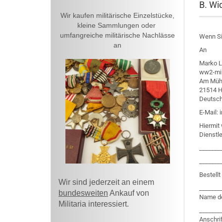
B. Wi
Wir kaufen militärische Einzelstücke,
kleine Sammlungen oder
umfangreiche militärische Nachlässe
Wenn Sie
an
An
Marko L
ww2-mil
Am Mühl
21514 
Deutsch
E-Mail:
Hiermit 
Dienstle
_______
_______
Bestellt
Wir sind jederzeit an einem
_______
bundesweiten
Ankauf von
Name de
Militaria interessiert.
_______
Anschri