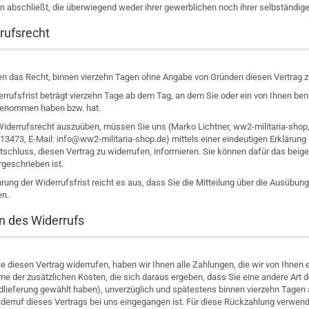
 abschließt, die überwiegend weder ihrer gewerblichen noch ihrer selbständige
rufsrecht
en das Recht, binnen vierzehn Tagen ohne Angabe von Gründen diesen Vertrag z
rrufsfrist beträgt vierzehn Tage ab dem Tag, an dem Sie oder ein von Ihnen benann
genommen haben bzw. hat.
Widerrufsrecht auszuüben, müssen Sie uns (Marko Lichtner, ww2-militaria-shop
3473, E-Mail: info@ww2-militaria-shop.de) mittels einer eindeutigen Erklärung (z
ntschluss, diesen Vertrag zu widerrufen, informieren. Sie können dafür das be
rgeschrieben ist.
ung der Widerrufsfrist reicht es aus, dass Sie die Mitteilung über die Ausübung
n.
n des Widerrufs
 diesen Vertrag widerrufen, haben wir Ihnen alle Zahlungen, die wir von Ihnen e
e der zusätzlichen Kosten, die sich daraus ergeben, dass Sie eine andere Art d
dlieferung gewählt haben), unverzüglich und spätestens binnen vierzehn Tagen 
iderruf dieses Vertrags bei uns eingegangen ist. Für diese Rückzahlung verwend