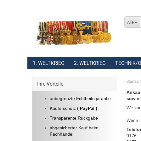
Alle
1. WELTKRIEG
2. WELTKRIEG
TECHNIK/O
Startseit
Ihre Vorteile
Ankauf
unbegrenzte Echtheitsgarantie
sowie 
Wir kau
Käuferschutz
( PayPal )
Transparente Rückgabe
Wenn Ih
abgesicherter Kauf beim
Telefo
Fachhandel
0176 –