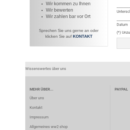
Wir kommen zu Ihnen​
_______
Wir bewerten
Untersch
vor Ort
Wir zahlen bar
_______
Datum
Sprechen Sie uns gerne an oder
(*) Unz
klicken Sie auf
KONTAKT
Wissenswertes über uns
MEHR ÜBER...
PAYPAL
Über uns
Kontakt
Impressum
Allgemeines ww2 shop