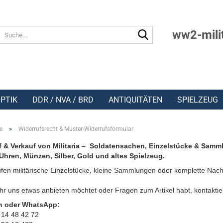
Suche...
ww2-mili
PTIK
DDR / NVA / BRD
ANTIQUITÄTEN
SPIELZEUG
»
e
Widerrufsrecht & Muster-Widerrufsformular
 & Verkauf von Militaria – Soldatensachen, Einzelstücke & Samm
Uhren, Münzen, Silber, Gold und altes Spielzeug.
fen militärische Einzelstücke, kleine Sammlungen oder komplette Nach
r uns etwas anbieten möchtet oder Fragen zum Artikel habt, kontaktie
n oder WhatsApp:
 14 48 42 72