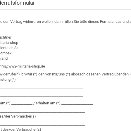
derrufsformular
 den Vertrag widerrufen wollen, dann füllen Sie bitte dieses Formular aus und
ichtner
itaria-shop
enteich 3a
Hornbek
land
 info@ww2-militaria-shop.de
widerrufe(n) ich/wir (*) den von mir/uns (*) abgeschlossenen Vertrag über den 
istung (*)
________________________________________________
________________________________________________
 am (*) ____________ / erhalten am (*) __________________
_________________________________________________
s/der Verbraucher(s)
_________________________________________________
ft des/der Verbraucher(s)