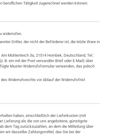
n beruflichen Tätigkeit zugerechnet werden können:
u widerrufen.
ter Dritter, der nicht der Beförderer ist, die letzte Ware in
, Am Mühlenteich 3a, 21514 Hornbek, Deutschland, Tel.:
. B. ein mit der Post versandter Brief oder E-Mail) über
igefügte Muster-Widerrufsformular verwenden, das jedoch
 des Widerrufsrechts vor Ablauf der Widerrufsfrist
rhalten haben, einschließlich der Lieferkosten (mit
er Lieferung als die von uns angebotene, günstigste
ab dem Tag zurückzuzahlen, an dem die Mitteilung über
en wir dasselbe Zahlungsmittel, das Sie bei der