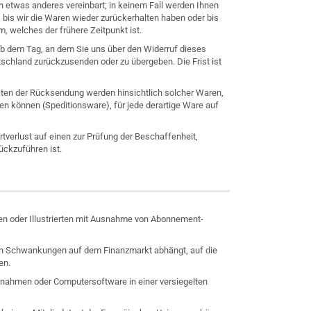
h etwas anderes vereinbart; in keinem Fall werden Ihnen
bis wir die Waren wieder zurückerhalten haben oder bis
 welches der frühere Zeitpunkt ist.
ab dem Tag, an dem Sie uns über den Widerruf dieses
tschland zurückzusenden oder zu übergeben. Die Frist ist
sten der Rücksendung werden hinsichtlich solcher Waren,
en können (Speditionsware), für jede derartige Ware auf
verlust auf einen zur Prüfung der Beschaffenheit,
ckzuführen ist.
ften oder Illustrierten mit Ausnahme von Abonnement-
 von Schwankungen auf dem Finanzmarkt abhängt, auf die
en.
aufnahmen oder Computersoftware in einer versiegelten