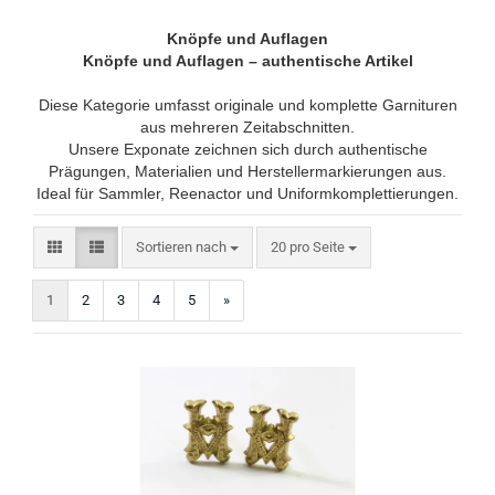
Knöpfe und Auflagen
Knöpfe und Auflagen – authentische Artikel
Diese Kategorie umfasst originale und komplette Garnituren
aus mehreren Zeitabschnitten.
Unsere Exponate zeichnen sich durch authentische
Prägungen, Materialien und Herstellermarkierungen aus.
Ideal für Sammler, Reenactor und Uniformkomplettierungen.
Sortieren nach
pro Seite
Sortieren nach
20 pro Seite
1
2
3
4
5
»