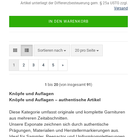
Artikel unterliegt der Differenzbesteuerung gem. § 25a USTG zzgl.
Versand
IN DEN WARENKORB
Sortieren nach
pro Seite
Sortieren nach
20 pro Seite
1
2
3
4
5
»
1
bis
20
(von insgesamt
91
)
Knöpfe und Auflagen
Knöpfe und Auflagen – authentische Artikel
Diese Kategorie umfasst originale und komplette Garnituren
aus mehreren Zeitabschnitten.
Unsere Exponate zeichnen sich durch authentische
Prägungen, Materialien und Herstellermarkierungen aus.
Ideal für Sammler, Reenactor und Uniformkomplettierungen.