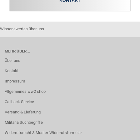
KONTAKT
Wissenswertes über uns
MEHR ÜBER...
Über uns
Kontakt
Impressum
Allgemeines ww2 shop
Callback Service
Versand & Lieferung
Militaria Suchbegriffe
Widerrufsrecht & Muster-Widerrufsformular