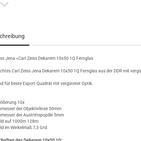
chreibung
iss Jena »Carl Zeiss Dekarem 10x50 1Q Fernglas
htes Carl Zeiss Jena Dekarem 10x50 1Q Fernglas aus der DDR mit vergü
d für beste Export Qualität mit vergüteter Optik.
ößerung 10x
esser der Objektivlinse 50mm
esser der Austrittspupille 5mm
d auf 1000m 128m
d im Winkelmaß 7,3 Grd.
chaften des Dekarem 10x50 1Q: