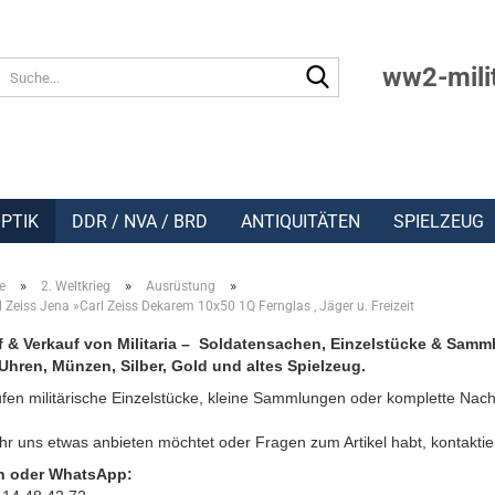
Suche...
ww2-mili
PTIK
DDR / NVA / BRD
ANTIQUITÄTEN
SPIELZEUG
»
»
»
e
2. Weltkrieg
Ausrüstung
 Zeiss Jena »Carl Zeiss Dekarem 10x50 1Q Fernglas , Jäger u. Freizeit
 & Verkauf von Militaria – Soldatensachen, Einzelstücke & Samm
Uhren, Münzen, Silber, Gold und altes Spielzeug.
fen militärische Einzelstücke, kleine Sammlungen oder komplette Nach
r uns etwas anbieten möchtet oder Fragen zum Artikel habt, kontaktie
n oder WhatsApp: