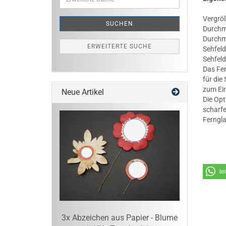
Suche
Vergrö
SUCHEN
Durchm
Durchm
ERWEITERTE SUCHE
Sehfel
Sehfeld
Das Fer
für die
zum Ein
Neue Artikel
Die Opt
scharfe
Ferngl
te
3x Abzeichen aus Papier - Blume