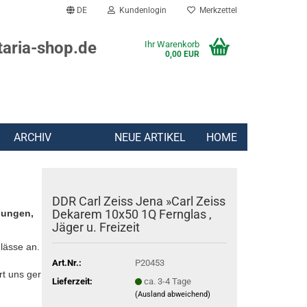
DE
Kundenlogin
Merkzettel
taria-shop.de
Ihr Warenkorb
0,00 EUR
ARCHIV
NEUE ARTIKEL
HOME
DDR Carl Zeiss Jena »Carl Zeiss
Dekarem 10x50 1Q Fernglas ,
lungen,
Jäger u. Freizeit
lässe an.
Art.Nr.:
P20453
rt uns gern:
Lieferzeit:
ca. 3-4 Tage
(Ausland abweichend)