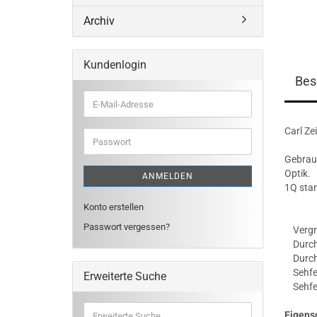
Archiv
Kundenlogin
Bes
E-
Mail-
Adresse
Carl Ze
Passwort
Gebrauc
Optik.
ANMELDEN
1Q stan
Konto erstellen
Passwort vergessen?
Vergr
Durchm
Durchm
Sehfel
Erweiterte Suche
Sehfel
Erweiterte
Eigens