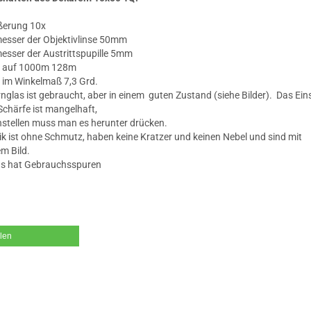
ßerung 10x
esser der Objektivlinse 50mm
esser der Austrittspupille 5mm
d auf 1000m 128m
 im Winkelmaß 7,3 Grd.
nglas ist gebraucht, aber in einem guten Zustand (siehe Bilder). Das Eins
 Schärfe ist mangelhaft,
stellen muss man es herunter drücken.
ik ist ohne Schmutz, haben keine Kratzer und keinen Nebel und sind mit
m Bild.
as hat Gebrauchsspuren
ilen