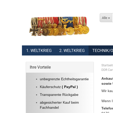
Alle
1. WELTKRIEG
2. WELTKRIEG
TECHNIK/O
Startseit
Ihre Vorteile
DDR Carl
Ankauf
unbegrenzte Echtheitsgarantie
sowie 
Käuferschutz
( PayPal )
Wir kau
Transparente Rückgabe
Wenn Ih
abgesicherter Kauf beim
Fachhandel
Telefo