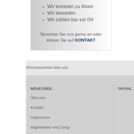
Wir kommen zu Ihnen​
Wir bewerten
vor Ort
Wir zahlen bar
Sprechen Sie uns gerne an oder
klicken Sie auf
KONTAKT
Wissenswertes über uns
MEHR ÜBER...
PAYPAL
Über uns
Kontakt
Impressum
Allgemeines ww2 shop