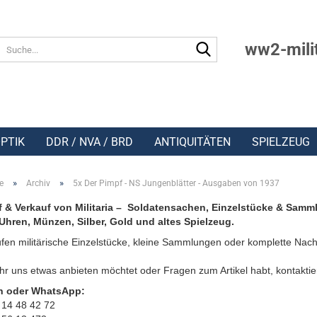
Suche...
ww2-mili
PTIK
DDR / NVA / BRD
ANTIQUITÄTEN
SPIELZEUG
»
»
e
Archiv
5x Der Pimpf - NS Jungenblätter - Ausgaben von 1937
 & Verkauf von Militaria – Soldatensachen, Einzelstücke & Samm
Uhren, Münzen, Silber, Gold und altes Spielzeug.
fen militärische Einzelstücke, kleine Sammlungen oder komplette Nach
r uns etwas anbieten möchtet oder Fragen zum Artikel habt, kontaktie
n oder WhatsApp:
 14 48 42 72