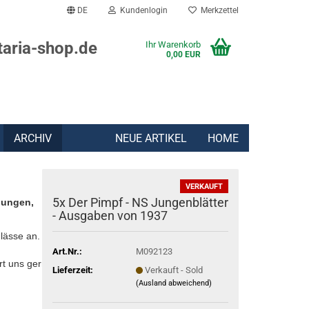
DE
Kundenlogin
Merkzettel
taria-shop.de
Ihr Warenkorb
0,00 EUR
ARCHIV
NEUE ARTIKEL
HOME
VERKAUFT
5x Der Pimpf - NS Jungenblätter
lungen,
- Ausgaben von 1937
lässe an.
Art.Nr.:
M092123
rt uns gern:
Lieferzeit:
Verkauft - Sold
(Ausland abweichend)