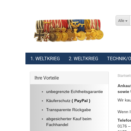
Alle
1. WELTKRIEG
2. WELTKRIEG
TECHNIK/O
Startseit
Ihre Vorteile
Ankauf
unbegrenzte Echtheitsgarantie
sowie 
Wir kau
Käuferschutz
( PayPal )
Transparente Rückgabe
Wenn Ih
abgesicherter Kauf beim
Telefo
Fachhandel
0176 –