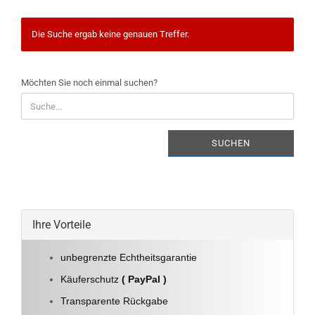
Die Suche ergab keine genauen Treffer.
MÖCHTEN
Möchten Sie noch einmal suchen?
SIE
NOCH
EINMAL
SUCHEN?
SUCHEN
Ihre Vorteile
unbegrenzte Echtheitsgarantie
Käuferschutz
( PayPal )
Transparente Rückgabe