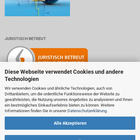
JURISTISCH BETREUT
Diese Webseite verwendet Cookies und andere
Technologien
Wir verwenden Cookies und ähnliche Technologien, auch von
Drittanbietern, um die ordentliche Funktionsweise der Website zu
Mitglied der Initiative "Fairness im Handel".
gewährleisten, die Nutzung unseres Angebotes zu analysieren und Ihnen
Informationen zur Initiative:
ein bestmögliches Einkaufserlebnis bieten zu können. Weitere
https://www.fairness-im-handel.de
Informationen finden Sie in unserer
Datenschutzerklärung
.
Alle Akzeptieren