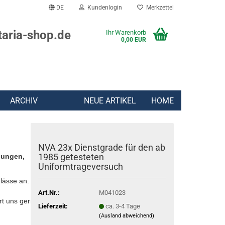
DE
Kundenlogin
Merkzettel
taria-shop.de
Ihr Warenkorb
0,00 EUR
ARCHIV
NEUE ARTIKEL
HOME
NVA 23x Dienstgrade für den ab
1985 getesteten
lungen,
Uniformtrageversuch
lässe an.
Art.Nr.:
M041023
rt uns gern:
Lieferzeit:
ca. 3-4 Tage
(Ausland abweichend)