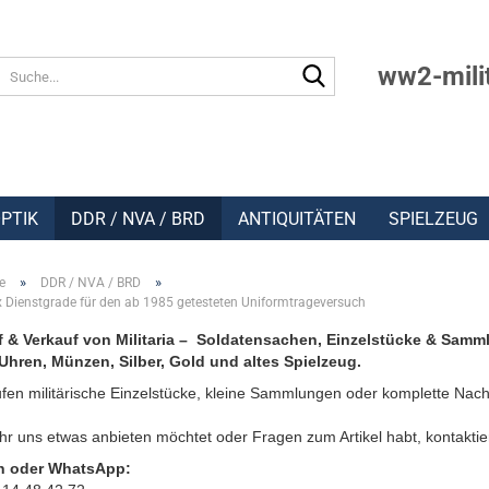
Suche...
ww2-mili
PTIK
DDR / NVA / BRD
ANTIQUITÄTEN
SPIELZEUG
»
»
e
DDR / NVA / BRD
 Dienstgrade für den ab 1985 getesteten Uniformtrageversuch
 & Verkauf von Militaria – Soldatensachen, Einzelstücke & Samm
Uhren, Münzen, Silber, Gold und altes Spielzeug.
fen militärische Einzelstücke, kleine Sammlungen oder komplette Nach
r uns etwas anbieten möchtet oder Fragen zum Artikel habt, kontaktie
n oder WhatsApp: