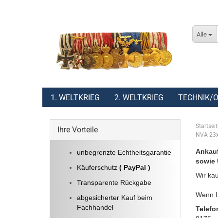
Alle
1. WELTKRIEG
2. WELTKRIEG
TECHNIK/O
Startseit
Ihre Vorteile
NVA 23x
Ankauf
unbegrenzte Echtheitsgarantie
sowie 
Käuferschutz
( PayPal )
Wir kau
Transparente Rückgabe
Wenn Ih
abgesicherter Kauf beim
Fachhandel
Telefo