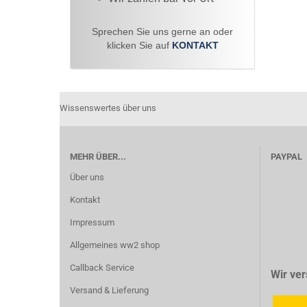
Sprechen Sie uns gerne an oder
klicken Sie auf
KONTAKT
Wissenswertes über uns
MEHR ÜBER...
PAYPAL
Über uns
Kontakt
Impressum
Allgemeines ww2 shop
Callback Service
Wir ver
Versand & Lieferung