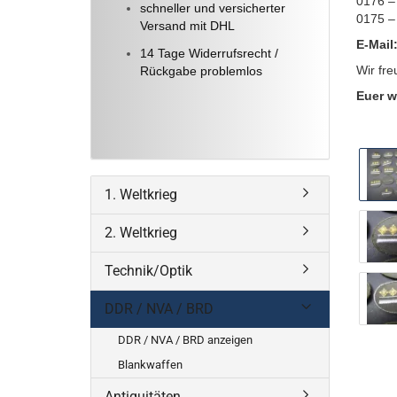
0176 –
schneller und versicherter
0175 –
Versand mit DHL
E-Mail
14 Tage Widerrufsrecht /
Wir fre
Rückgabe problemlos
Euer w
1. Weltkrieg
2. Weltkrieg
Technik/Optik
DDR / NVA / BRD
DDR / NVA / BRD anzeigen
Blankwaffen
Antiquitäten