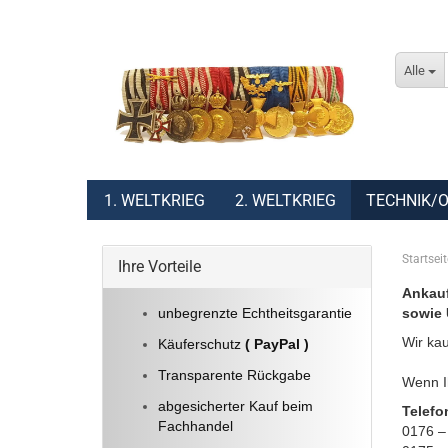
Alle
1. WELTKRIEG
2. WELTKRIEG
TECHNIK/O
Startseit
Ihre Vorteile
Ankauf
unbegrenzte Echtheitsgarantie
sowie 
Wir kau
Käuferschutz
( PayPal )
Transparente Rückgabe
Wenn Ih
abgesicherter Kauf beim
Telefo
Fachhandel
0176 –