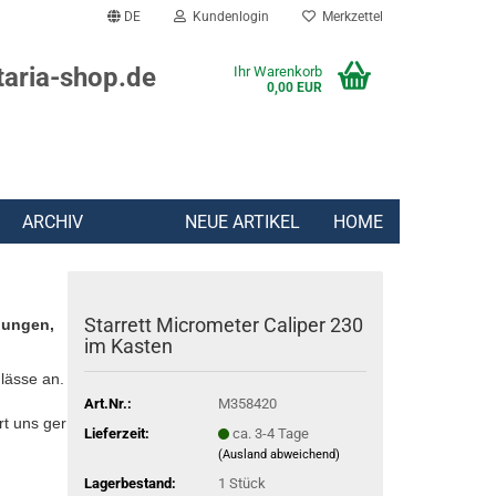
DE
Kundenlogin
Merkzettel
taria-shop.de
Ihr Warenkorb
0,00 EUR
ARCHIV
NEUE ARTIKEL
HOME
Starrett Micrometer Caliper 230
lungen,
im Kasten
lässe an.
Art.Nr.:
M358420
rt uns gern:
Lieferzeit:
ca. 3-4 Tage
(Ausland abweichend)
Lagerbestand:
1
Stück