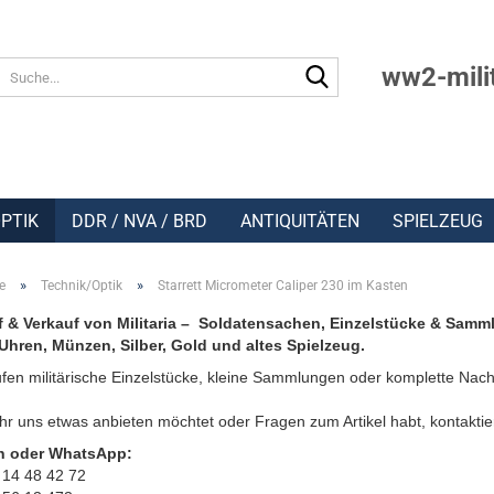
Suche...
ww2-mili
PTIK
DDR / NVA / BRD
ANTIQUITÄTEN
SPIELZEUG
»
»
e
Technik/Optik
Starrett Micrometer Caliper 230 im Kasten
 & Verkauf von Militaria – Soldatensachen, Einzelstücke & Samm
Uhren, Münzen, Silber, Gold und altes Spielzeug.
fen militärische Einzelstücke, kleine Sammlungen oder komplette Nach
r uns etwas anbieten möchtet oder Fragen zum Artikel habt, kontaktie
n oder WhatsApp:
 14 48 42 72