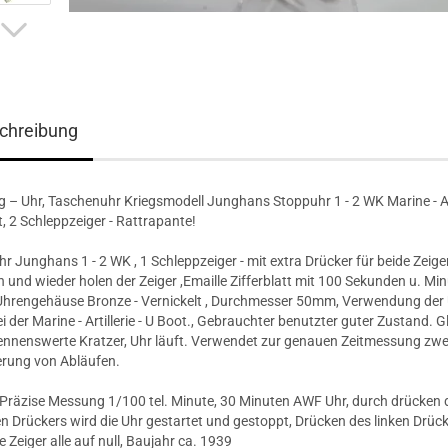
chreibung
g – Uhr, Taschenuhr Kriegsmodell Junghans Stoppuhr 1 - 2 WK Marine - Art
t, 2 Schleppzeiger - Rattrapante!
r Junghans 1 - 2 WK , 1 Schleppzeiger - mit extra Drücker für beide Zeiger
 und wieder holen der Zeiger ,Emaille Zifferblatt mit 100 Sekunden u. Mi
 Uhrengehäuse Bronze - Vernickelt , Durchmesser 50mm, Verwendung der
i der Marine - Artillerie - U Boot., Gebrauchter benutzter guter Zustand. G
ennenswerte Kratzer, Uhr läuft. Verwendet zur genauen Zeitmessung zw
erung von Abläufen.
 Präzise Messung 1/100 tel. Minute, 30 Minuten AWF Uhr, durch drücken 
en Drückers wird die Uhr gestartet und gestoppt, Drücken des linken Drüc
ie Zeiger alle auf null, Baujahr ca. 1939