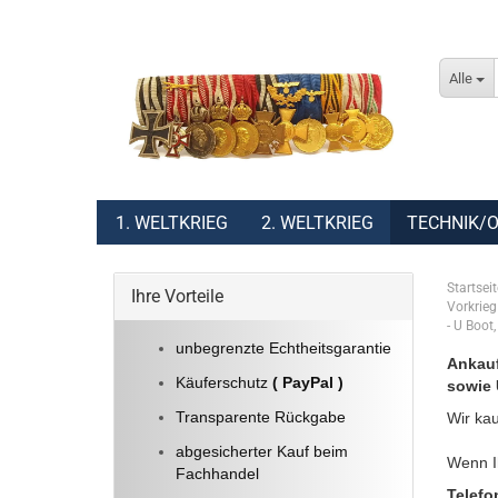
Alle
1. WELTKRIEG
2. WELTKRIEG
TECHNIK/O
Startseit
Ihre Vorteile
Vorkrieg
- U Boot
unbegrenzte Echtheitsgarantie
Ankauf
Käuferschutz
( PayPal )
sowie 
Transparente Rückgabe
Wir kau
abgesicherter Kauf beim
Wenn Ih
Fachhandel
Telefo