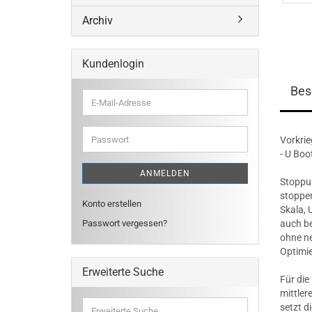
Archiv
Kundenlogin
Bes
E-
Mail-
Adresse
Passwort
Vorkrie
- U Boo
ANMELDEN
Stoppuh
stoppen
Konto erstellen
Skala,
Passwort vergessen?
auch be
ohne n
Optimi
Erweiterte Suche
Für die
mittler
Erweiterte
setzt d