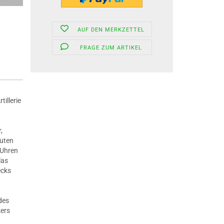
AUF DEN MERKZETTEL
FRAGE ZUM ARTIKEL
illerie
,
nuten
 Uhren
las
ecks
des
kers