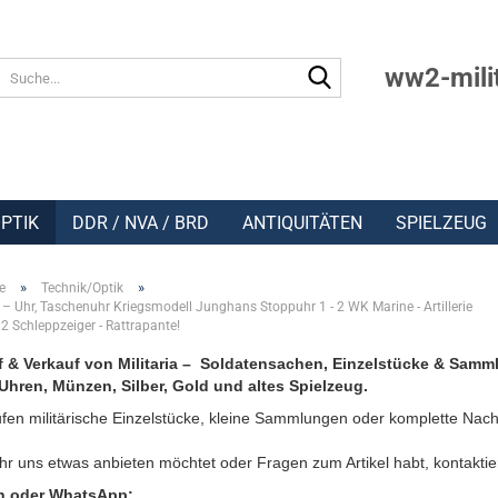
Suche...
ww2-mili
PTIK
DDR / NVA / BRD
ANTIQUITÄTEN
SPIELZEUG
»
»
e
Technik/Optik
 – Uhr, Taschenuhr Kriegsmodell Junghans Stoppuhr 1 - 2 WK Marine - Artillerie
, 2 Schleppzeiger - Rattrapante!
 & Verkauf von Militaria – Soldatensachen, Einzelstücke & Samm
Uhren, Münzen, Silber, Gold und altes Spielzeug.
fen militärische Einzelstücke, kleine Sammlungen oder komplette Nach
r uns etwas anbieten möchtet oder Fragen zum Artikel habt, kontaktie
n oder WhatsApp: