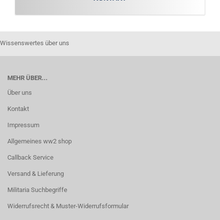
Wissenswertes über uns
MEHR ÜBER...
Über uns
Kontakt
Impressum
Allgemeines ww2 shop
Callback Service
Versand & Lieferung
Militaria Suchbegriffe
Widerrufsrecht & Muster-Widerrufsformular