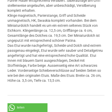
Führer Hauer entsprechend versilbert. Silberauflage am Griff
stellenweise angelaufen, aber unbeschädigt, Versilberung
komplett erhalten.
Klinge magnetisch, Parierstange, Griff und Scheide
unmagnetisch, HK, Swaskia komplett vorhanden. Bei dem
Miniaturdolch handelt es um ein extrem seltenes Stück von
Eichkorn. Klingenlänge ca. 12,5 cm, Grifflänge ca. 6 cm,
Gesamtlänge des Dolches ca. 19,5 cm. Der Miniaturdolch ist
ungeputzt mit entsprechend schöner Patina.
Das Etui wurde nachgefertigt, Scheide und Dolch sind extrem
passgenau eingelegt, Etui wurde sehr sauber und Detailgetreu
angefertigt und hat eine entsprechend hohe Qualität. Etui
Innen mit blauem Samt ausgeschlagen, Deckel mit
Stoffeinlage, Farbe beige. Aussenseitig eine Art schwarzes
Leder. Vorderseitige Schiebeverschlüsse auf beiden Seiten so
wie bei den originalen Etuis. Maße des Etuis: Breite ca. 26 cm,
Höhe ca. 3,5 cm, Tiefe ca. 13,5 cm.
teilen