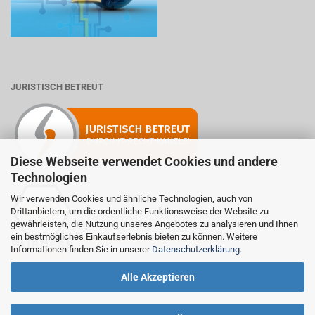
JURISTISCH BETREUT
Diese Webseite verwendet Cookies und andere
Technologien
Wir verwenden Cookies und ähnliche Technologien, auch von
Drittanbietern, um die ordentliche Funktionsweise der Website zu
Mitglied der Initiative "Fairness im Handel".
gewährleisten, die Nutzung unseres Angebotes zu analysieren und Ihnen
Informationen zur Initiative:
ein bestmögliches Einkaufserlebnis bieten zu können. Weitere
https://www.fairness-im-handel.de
Informationen finden Sie in unserer
Datenschutzerklärung
.
Alle Akzeptieren