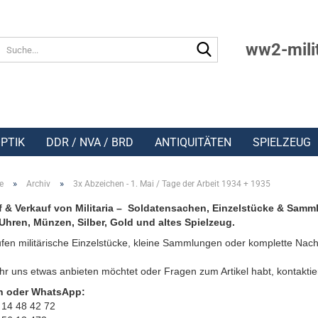
Suche...
ww2-mili
PTIK
DDR / NVA / BRD
ANTIQUITÄTEN
SPIELZEUG
»
»
e
Archiv
3x Abzeichen - 1. Mai / Tage der Arbeit 1934 + 1935
 & Verkauf von Militaria – Soldatensachen, Einzelstücke & Samm
Uhren, Münzen, Silber, Gold und altes Spielzeug.
fen militärische Einzelstücke, kleine Sammlungen oder komplette Nach
r uns etwas anbieten möchtet oder Fragen zum Artikel habt, kontaktie
n oder WhatsApp:
 14 48 42 72