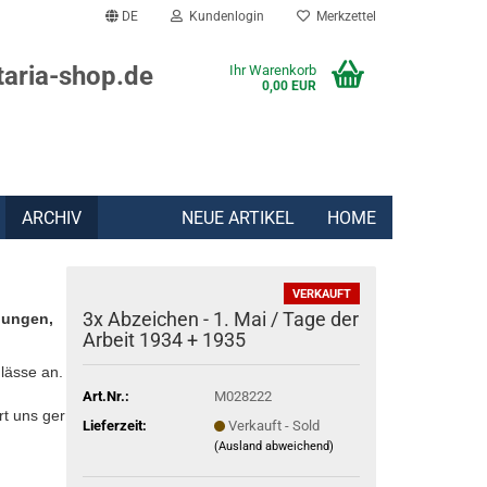
DE
Kundenlogin
Merkzettel
taria-shop.de
Ihr Warenkorb
0,00 EUR
ARCHIV
NEUE ARTIKEL
HOME
VERKAUFT
3x Abzeichen - 1. Mai / Tage der
lungen,
Arbeit 1934 + 1935
lässe an.
Art.Nr.:
M028222
rt uns gern:
Lieferzeit:
Verkauft - Sold
(Ausland abweichend)