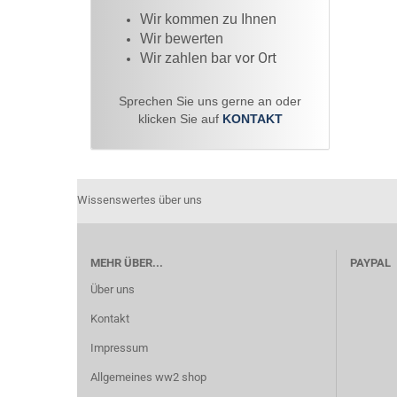
Wir kommen zu Ihnen​
Wir bewerten
vor Ort
Wir zahlen bar
Sprechen Sie uns gerne an oder
klicken Sie auf
KONTAKT
Wissenswertes über uns
MEHR ÜBER...
PAYPAL
Über uns
Kontakt
Impressum
Allgemeines ww2 shop