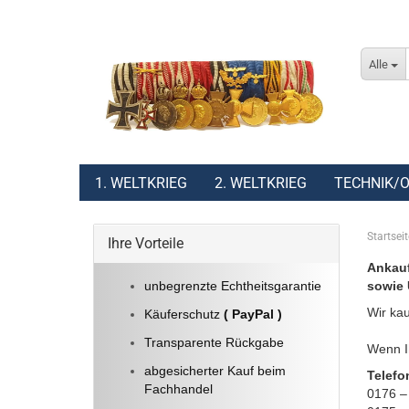
Alle
1. WELTKRIEG
2. WELTKRIEG
TECHNIK/O
Startseit
Ihre Vorteile
Ankauf
unbegrenzte Echtheitsgarantie
sowie 
Wir kau
Käuferschutz
( PayPal )
Transparente Rückgabe
Wenn Ih
abgesicherter Kauf beim
Telefo
Fachhandel
0176 –