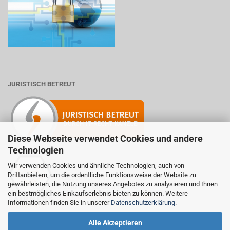
JURISTISCH BETREUT
Diese Webseite verwendet Cookies und andere
Technologien
Wir verwenden Cookies und ähnliche Technologien, auch von
Drittanbietern, um die ordentliche Funktionsweise der Website zu
Mitglied der Initiative "Fairness im Handel".
gewährleisten, die Nutzung unseres Angebotes zu analysieren und Ihnen
Informationen zur Initiative:
ein bestmögliches Einkaufserlebnis bieten zu können. Weitere
https://www.fairness-im-handel.de
Informationen finden Sie in unserer
Datenschutzerklärung
.
Alle Akzeptieren