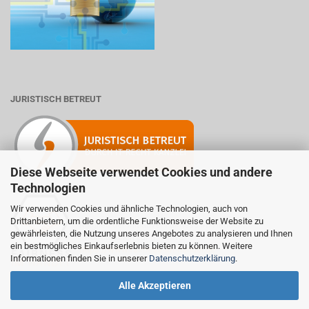
JURISTISCH BETREUT
Diese Webseite verwendet Cookies und andere
Technologien
Wir verwenden Cookies und ähnliche Technologien, auch von
Drittanbietern, um die ordentliche Funktionsweise der Website zu
Mitglied der Initiative "Fairness im Handel".
gewährleisten, die Nutzung unseres Angebotes zu analysieren und Ihnen
Informationen zur Initiative:
ein bestmögliches Einkaufserlebnis bieten zu können. Weitere
https://www.fairness-im-handel.de
Informationen finden Sie in unserer
Datenschutzerklärung
.
Alle Akzeptieren