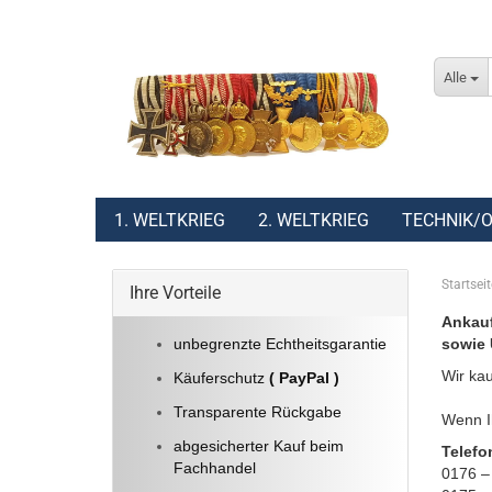
Alle
1. WELTKRIEG
2. WELTKRIEG
TECHNIK/O
Startseit
Ihre Vorteile
Ankauf
unbegrenzte Echtheitsgarantie
sowie 
Wir kau
Käuferschutz
( PayPal )
Transparente Rückgabe
Wenn Ih
abgesicherter Kauf beim
Telefo
Fachhandel
0176 –