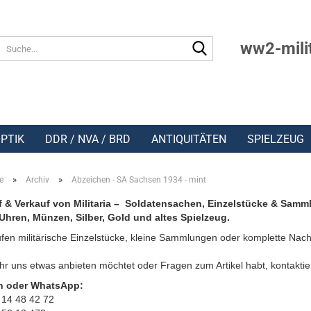
Suche...
ww2-mili
PTIK
DDR / NVA / BRD
ANTIQUITÄTEN
SPIELZEUG
»
»
e
Archiv
Abzeichen - SA Sachsen 1934 - mint
 & Verkauf von Militaria – Soldatensachen, Einzelstücke & Samm
Uhren, Münzen, Silber, Gold und altes Spielzeug.
fen militärische Einzelstücke, kleine Sammlungen oder komplette Nach
r uns etwas anbieten möchtet oder Fragen zum Artikel habt, kontaktie
n oder WhatsApp:
 14 48 42 72