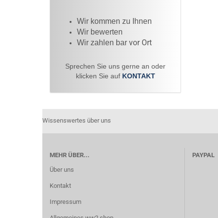
Wir kommen zu Ihnen​
Wir bewerten
vor Ort
Wir zahlen bar
Sprechen Sie uns gerne an oder
klicken Sie auf
KONTAKT
Wissenswertes über uns
MEHR ÜBER...
PAYPAL
Über uns
Kontakt
Impressum
Allgemeines ww2 shop