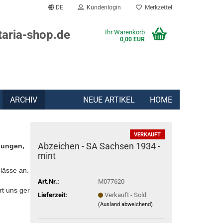
DE
Kundenlogin
Merkzettel
taria-shop.de
Ihr Warenkorb
0,00 EUR
ARCHIV
NEUE ARTIKEL
HOME
VERKAUFT
Abzeichen - SA Sachsen 1934 -
lungen,
mint
lässe an.
Art.Nr.:
M077620
rt uns gern:
Lieferzeit:
Verkauft - Sold
(Ausland abweichend)