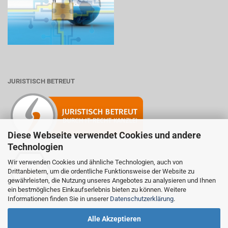
JURISTISCH BETREUT
Diese Webseite verwendet Cookies und andere
Technologien
Wir verwenden Cookies und ähnliche Technologien, auch von
Drittanbietern, um die ordentliche Funktionsweise der Website zu
Mitglied der Initiative "Fairness im Handel".
gewährleisten, die Nutzung unseres Angebotes zu analysieren und Ihnen
Informationen zur Initiative:
ein bestmögliches Einkaufserlebnis bieten zu können. Weitere
https://www.fairness-im-handel.de
Informationen finden Sie in unserer
Datenschutzerklärung
.
Alle Akzeptieren