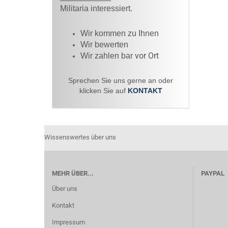
Militaria interessiert.
Wir kommen zu Ihnen​
Wir bewerten
vor Ort
Wir zahlen bar
Sprechen Sie uns gerne an oder
klicken Sie auf
KONTAKT
Wissenswertes über uns
MEHR ÜBER...
PAYPAL
Über uns
Kontakt
Impressum