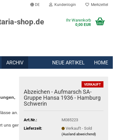
DE
Kundenlogin
Merkzettel
taria-shop.de
Ihr Warenkorb
0,00 EUR
ARCHIV
NEUE ARTIKEL
HOME
VERKAUFT
Abzeichen - Aufmarsch SA-
Gruppe Hansa 1936 - Hamburg
lungen,
Schwerin
lässe an.
Art.Nr.:
M085223
rt uns gern:
Lieferzeit:
Verkauft - Sold
(Ausland abweichend)