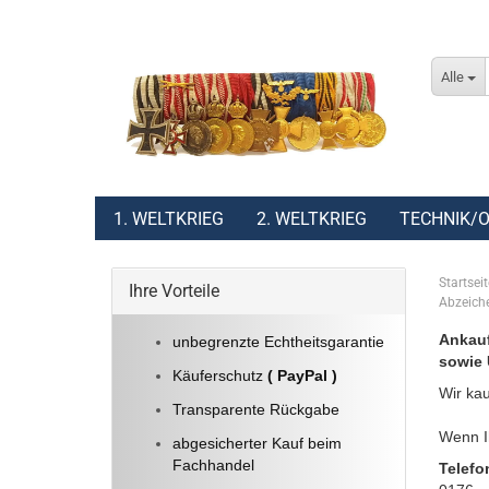
Alle
1. WELTKRIEG
2. WELTKRIEG
TECHNIK/O
Startseit
Ihre Vorteile
Abzeich
Ankauf
unbegrenzte Echtheitsgarantie
sowie 
Käuferschutz
( PayPal )
Wir kau
Transparente Rückgabe
Wenn Ih
abgesicherter Kauf beim
Fachhandel
Telefo