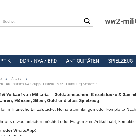
Suche...
ww2-mili
PTIK
DDR / NVA / BRD
ANTIQUITÄTEN
SPIELZEUG
»
»
e
Archiv
en - Aufmarsch SA-Gruppe Hansa 1936 - Hamburg Schwerin
 & Verkauf von Militaria – Soldatensachen, Einzelstücke & Samm
Uhren, Münzen, Silber, Gold und altes Spielzeug.
fen militärische Einzelstücke, kleine Sammlungen oder komplette Nach
r uns etwas anbieten möchtet oder Fragen zum Artikel habt, kontaktie
n oder WhatsApp: