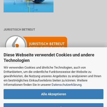
JURISTISCH BETREUT
Diese Webseite verwendet Cookies und andere
Technologien
Wir verwenden Cookies und ähnliche Technologien, auch von
Drittanbietern, um die ordentliche Funktionsweise der Website zu
Mitglied der Initiative "Fairness im Handel".
gewährleisten, die Nutzung unseres Angebotes zu analysieren und Ihnen
Informationen zur Initiative:
ein bestmögliches Einkaufserlebnis bieten zu können. Weitere
https://www.fairness-im-handel.de
Informationen finden Sie in unserer
Datenschutzerklärung
.
Alle Akzeptieren