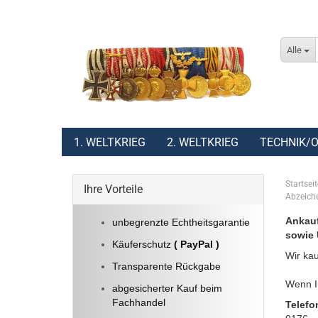
Alle
1. WELTKRIEG
2. WELTKRIEG
TECHNIK/O
Startseit
Ihre Vorteile
Abzeiche
Ankauf
unbegrenzte Echtheitsgarantie
sowie 
Käuferschutz
( PayPal )
Wir kau
Transparente Rückgabe
Wenn Ih
abgesicherter Kauf beim
Fachhandel
Telefo