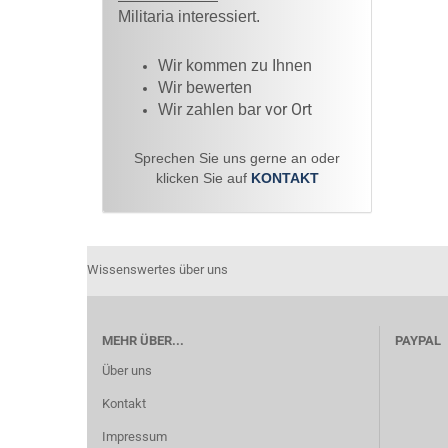
Militaria interessiert.
Wir kommen zu Ihnen​
Wir bewerten
vor Ort
Wir zahlen bar
Sprechen Sie uns gerne an oder
klicken Sie auf
KONTAKT
Wissenswertes über uns
MEHR ÜBER...
PAYPAL
Über uns
Kontakt
Impressum