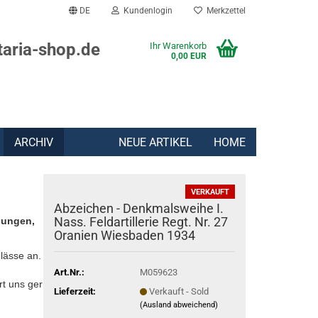
DE
Kundenlogin
Merkzettel
taria-shop.de
Ihr Warenkorb
0,00 EUR
ARCHIV
NEUE ARTIKEL
HOME
VERKAUFT
Abzeichen - Denkmalsweihe I.
Nass. Feldartillerie Regt. Nr. 27
lungen,
Oranien Wiesbaden 1934
lässe an.
Art.Nr.:
M059623
rt uns gern:
Lieferzeit:
Verkauft - Sold
(Ausland abweichend)