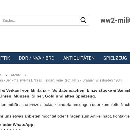
Suche...
ww2-mili
PTIK
DDR / NVA / BRD
ANTIQUITÄTEN
SPIELZEUG
»
»
e
Archiv
n - Denkmalsweihe I. Nass. Feldartillerie Regt. Nr. 27 Oranien Wiesbaden 1934
 & Verkauf von Militaria – Soldatensachen, Einzelstücke & Samm
Uhren, Münzen, Silber, Gold und altes Spielzeug.
fen militärische Einzelstücke, kleine Sammlungen oder komplette Nach
r uns etwas anbieten möchtet oder Fragen zum Artikel habt, kontaktie
n oder WhatsApp: