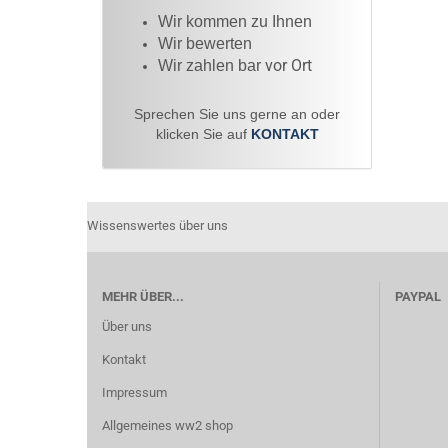
Wir kommen zu Ihnen​
Wir bewerten
vor Ort
Wir zahlen bar
Sprechen Sie uns gerne an oder
klicken Sie auf
KONTAKT
Wissenswertes über uns
MEHR ÜBER...
PAYPAL
Über uns
Kontakt
Impressum
Allgemeines ww2 shop