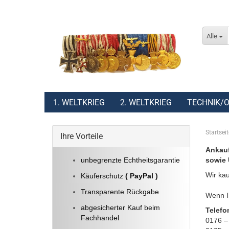
Alle
1. WELTKRIEG
2. WELTKRIEG
TECHNIK/O
Startseit
Ihre Vorteile
Ankauf
unbegrenzte Echtheitsgarantie
sowie 
Wir kau
Käuferschutz
( PayPal )
Transparente Rückgabe
Wenn Ih
abgesicherter Kauf beim
Telefo
Fachhandel
0176 –