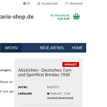
DE
Kundenlogin
Merkzettel
taria-shop.de
Ihr Warenkorb
0,00 EUR
ARCHIV
NEUE ARTIKEL
HOME
VERKAUFT
Abzeichen - Deutsches Turn-
lungen,
und Sportfest Breslau 1938
lässe an.
Art.Nr.:
M038721
rt uns gern:
Lieferzeit:
Verkauft - Sold
(Ausland abweichend)