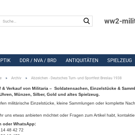
Suche...
ww2-mili
PTIK
DDR / NVA / BRD
ANTIQUITÄTEN
SPIELZEUG
»
»
e
Archiv
Abzeichen - Deutsches Turn- und Sportfest Breslau 1938
 & Verkauf von Militaria – Soldatensachen, Einzelstücke & Samm
Uhren, Münzen, Silber, Gold und altes Spielzeug.
fen militärische Einzelstücke, kleine Sammlungen oder komplette Nach
r uns etwas anbieten möchtet oder Fragen zum Artikel habt, kontaktie
n oder WhatsApp:
 14 48 42 72