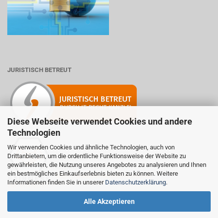
JURISTISCH BETREUT
Diese Webseite verwendet Cookies und andere
Technologien
Wir verwenden Cookies und ähnliche Technologien, auch von
Drittanbietern, um die ordentliche Funktionsweise der Website zu
Mitglied der Initiative "Fairness im Handel".
gewährleisten, die Nutzung unseres Angebotes zu analysieren und Ihnen
Informationen zur Initiative:
ein bestmögliches Einkaufserlebnis bieten zu können. Weitere
https://www.fairness-im-handel.de
Informationen finden Sie in unserer
Datenschutzerklärung
.
Alle Akzeptieren