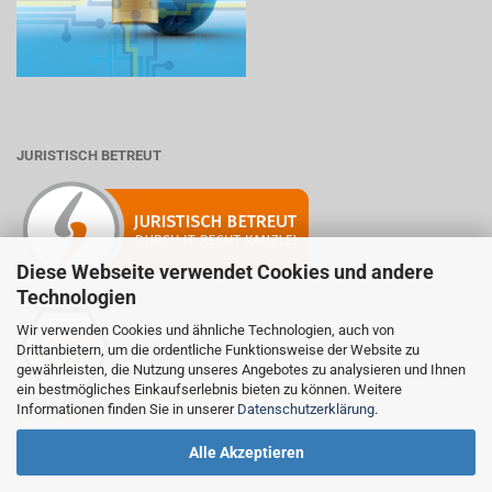
JURISTISCH BETREUT
Diese Webseite verwendet Cookies und andere
Technologien
Wir verwenden Cookies und ähnliche Technologien, auch von
Drittanbietern, um die ordentliche Funktionsweise der Website zu
Mitglied der Initiative "Fairness im Handel".
gewährleisten, die Nutzung unseres Angebotes zu analysieren und Ihnen
Informationen zur Initiative:
ein bestmögliches Einkaufserlebnis bieten zu können. Weitere
https://www.fairness-im-handel.de
Informationen finden Sie in unserer
Datenschutzerklärung
.
Alle Akzeptieren