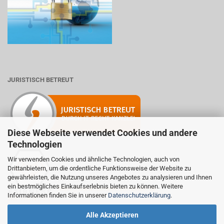
JURISTISCH BETREUT
Diese Webseite verwendet Cookies und andere
Technologien
Wir verwenden Cookies und ähnliche Technologien, auch von
Drittanbietern, um die ordentliche Funktionsweise der Website zu
Mitglied der Initiative "Fairness im Handel".
gewährleisten, die Nutzung unseres Angebotes zu analysieren und Ihnen
Informationen zur Initiative:
ein bestmögliches Einkaufserlebnis bieten zu können. Weitere
https://www.fairness-im-handel.de
Informationen finden Sie in unserer
Datenschutzerklärung
.
Alle Akzeptieren