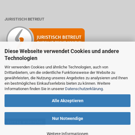
JURISTISCH BETREUT
Diese Webseite verwendet Cookies und andere
Technologien
Wir verwenden Cookies und ähnliche Technologien, auch von
Drittanbietern, um die ordentliche Funktionsweise der Website zu
Mitglied der Initiative "Fairness im Handel".
gewährleisten, die Nutzung unseres Angebotes zu analysieren und Ihnen
Informationen zur Initiative:
ein bestmögliches Einkaufserlebnis bieten zu können. Weitere
https://www.fairness-im-handel.de
Informationen finden Sie in unserer
Datenschutzerklärung
.
Alle Akzeptieren
Nur Notwendige
Vertrag widerrufen
Weitere Informationen