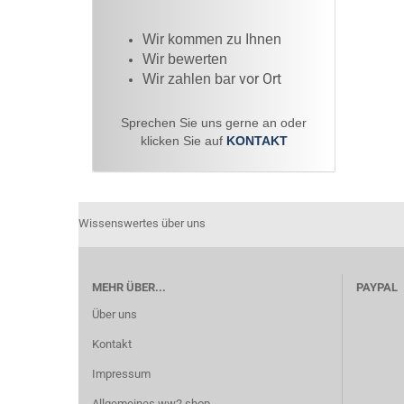
Wir kommen zu Ihnen​
Wir bewerten
vor Ort
Wir zahlen bar
Sprechen Sie uns gerne an oder
klicken Sie auf
KONTAKT
Wissenswertes über uns
MEHR ÜBER...
PAYPAL
Über uns
Kontakt
Impressum
Allgemeines ww2 shop