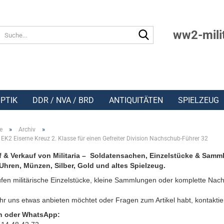
Suche...
ww2-mili
PTIK
DDR / NVA / BRD
ANTIQUITÄTEN
SPIELZEUG
»
»
e
Archiv
EK2 Eiserne Kreuz 2. Klasse für einen Gefreiter Division Nachschub-Führer 32
 & Verkauf von Militaria – Soldatensachen, Einzelstücke & Samm
Uhren, Münzen, Silber, Gold und altes Spielzeug.
fen militärische Einzelstücke, kleine Sammlungen oder komplette Nach
r uns etwas anbieten möchtet oder Fragen zum Artikel habt, kontaktie
n oder WhatsApp: