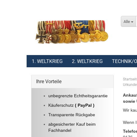
Alle
1. WELTKRIEG
2. WELTKRIEG
TECHNIK/O
Startseit
Ihre Vorteile
Urkunde 
Ankauf
unbegrenzte Echtheitsgarantie
sowie 
Käuferschutz
( PayPal )
Wir kau
Transparente Rückgabe
Wenn Ih
abgesicherter Kauf beim
Fachhandel
Telefo