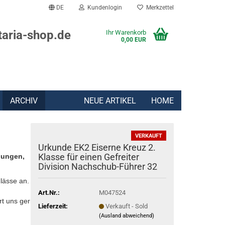
DE
Kundenlogin
Merkzettel
taria-shop.de
Ihr Warenkorb
0,00 EUR
ARCHIV
NEUE ARTIKEL
HOME
VERKAUFT
Urkunde EK2 Eiserne Kreuz 2.
Klasse für einen Gefreiter
lungen,
Division Nachschub-Führer 32
lässe an.
Art.Nr.:
M047524
rt uns gern:
Lieferzeit:
Verkauft - Sold
(Ausland abweichend)