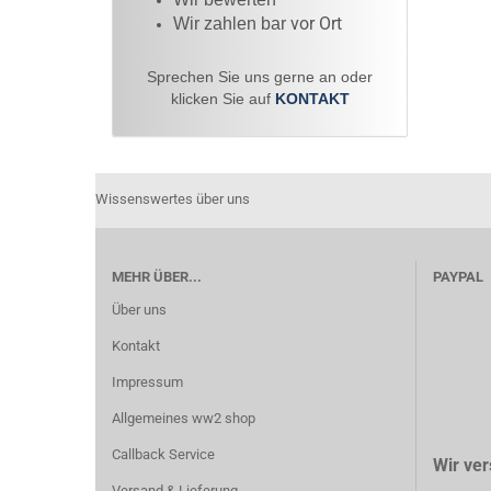
vor Ort
Wir zahlen bar
Sprechen Sie uns gerne an oder
klicken Sie auf
KONTAKT
Wissenswertes über uns
MEHR ÜBER...
PAYPAL
Über uns
Kontakt
Impressum
Allgemeines ww2 shop
Callback Service
Wir ver
Versand & Lieferung