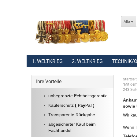
Alle
1. WELTKRIEG
2. WELTKRIEG
TECHNIK/O
Startseit
Ihre Vorteile
"Mit dem
243 Sei
unbegrenzte Echtheitsgarantie
Ankauf
Käuferschutz
( PayPal )
sowie 
Transparente Rückgabe
Wir kau
abgesicherter Kauf beim
Wenn Ih
Fachhandel
Telefo