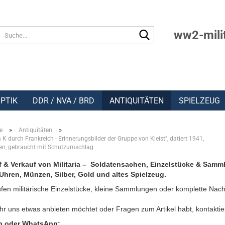
Suche...
ww2-mili
PTIK
DDR / NVA / BRD
ANTIQUITÄTEN
SPIELZEUG
»
»
e
Antiquitäten
 K durch Frankreich - Erinnerungsbilder der Gruppe von Kleist", datiert 1941,
ten, gebraucht mit Schutzumschlag
 & Verkauf von Militaria – Soldatensachen, Einzelstücke & Samm
Uhren, Münzen, Silber, Gold und altes Spielzeug.
fen militärische Einzelstücke, kleine Sammlungen oder komplette Nach
r uns etwas anbieten möchtet oder Fragen zum Artikel habt, kontaktie
n oder WhatsApp: