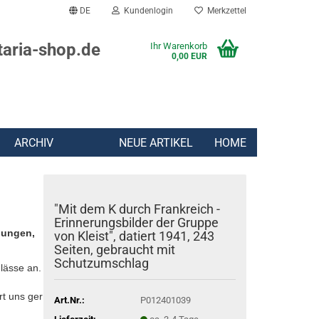
DE
Kundenlogin
Merkzettel
taria-shop.de
Ihr Warenkorb
0,00 EUR
ARCHIV
NEUE ARTIKEL
HOME
"Mit dem K durch Frankreich -
Erinnerungsbilder der Gruppe
lungen,
von Kleist", datiert 1941, 243
Seiten, gebraucht mit
Schutzumschlag
lässe an.
rt uns gern:
Art.Nr.:
P012401039