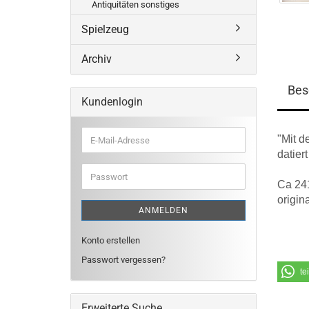
Antiquitäten sonstiges
Spielzeug
Archiv
Bes
Kundenlogin
"Mit d
E-
Mail-
datier
Adresse
Passwort
Ca 241
origi
ANMELDEN
Konto erstellen
Passwort vergessen?
te
Erweiterte Suche