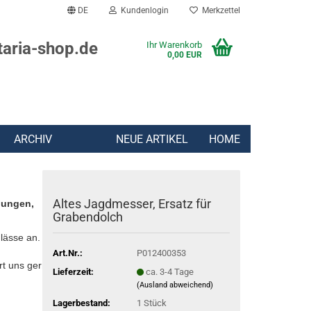
DE
Kundenlogin
Merkzettel
taria-shop.de
Ihr Warenkorb
0,00 EUR
ARCHIV
NEUE ARTIKEL
HOME
Altes Jagdmesser, Ersatz für
lungen,
Grabendolch
lässe an.
Art.Nr.:
P012400353
rt uns gern:
Lieferzeit:
ca. 3-4 Tage
(Ausland abweichend)
Lagerbestand:
1
Stück