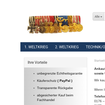
Alle
1. WELTKRIEG
2. WELTKRIEG
TECHNIK/O
Startseit
Ihre Vorteile
Ankauf
unbegrenzte Echtheitsgarantie
sowie 
Wir kau
Käuferschutz
( PayPal )
Transparente Rückgabe
Wenn Ih
abgesicherter Kauf beim
Telefo
Fachhandel
0176 –