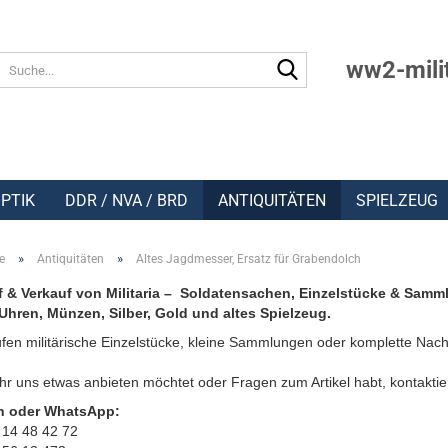
Suche...
ww2-mili
PTIK
DDR / NVA / BRD
ANTIQUITÄTEN
SPIELZEUG
»
»
e
Antiquitäten
Altes Jagdmesser, Ersatz für Grabendolch
 & Verkauf von Militaria – Soldatensachen, Einzelstücke & Samm
Uhren, Münzen, Silber, Gold und altes Spielzeug.
fen militärische Einzelstücke, kleine Sammlungen oder komplette Nach
r uns etwas anbieten möchtet oder Fragen zum Artikel habt, kontaktie
n oder WhatsApp:
 14 48 42 72