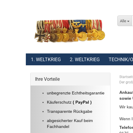
Alle
1. WELTKRIEG
2. WELTKRIEG
TECHNIK/O
Startseit
Ihre Vorteile
Der groß
Ankauf
unbegrenzte Echtheitsgarantie
sowie 
Käuferschutz
( PayPal )
Wir kau
Transparente Rückgabe
Wenn Ih
abgesicherter Kauf beim
Fachhandel
Telefo