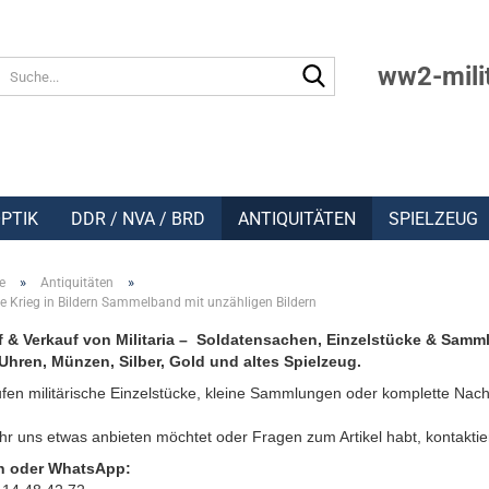
Suche...
ww2-mili
PTIK
DDR / NVA / BRD
ANTIQUITÄTEN
SPIELZEUG
»
»
e
Antiquitäten
e Krieg in Bildern Sammelband mit unzähligen Bildern
 & Verkauf von Militaria – Soldatensachen, Einzelstücke & Samm
Uhren, Münzen, Silber, Gold und altes Spielzeug.
fen militärische Einzelstücke, kleine Sammlungen oder komplette Nach
r uns etwas anbieten möchtet oder Fragen zum Artikel habt, kontaktie
n oder WhatsApp: