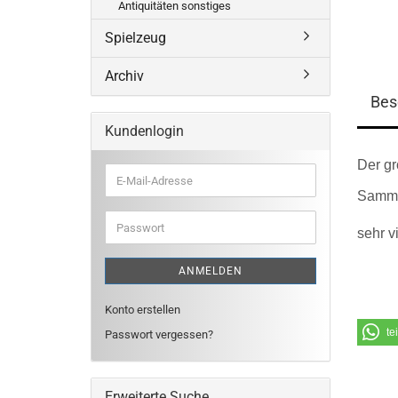
Antiquitäten sonstiges
Spielzeug
Archiv
Bes
Kundenlogin
Der gr
E-
Mail-
Samme
Adresse
Passwort
sehr v
ANMELDEN
Konto erstellen
te
Passwort vergessen?
Erweiterte Suche