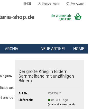
DE
Kundenlogin
Merkzettel
taria-shop.de
Ihr Warenkorb
0,00 EUR
ARCHIV
NEUE ARTIKEL
HOME
Der große Krieg in Bildern
Sammelband mit unzähligen
lungen,
Bildern
lässe an.
Art.Nr.:
P0125261
rt uns gern:
Lieferzeit:
ca. 3-4 Tage
(Ausland abweichend)