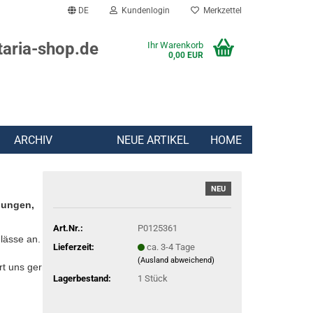
DE
Kundenlogin
Merkzettel
taria-shop.de
Ihr Warenkorb
0,00 EUR
ARCHIV
NEUE ARTIKEL
HOME
NEU
lungen,
Art.Nr.:
P0125361
lässe an.
Lieferzeit:
ca. 3-4 Tage
(Ausland abweichend)
rt uns gern:
Lagerbestand:
1
Stück