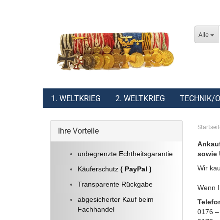
Alle
1. WELTKRIEG
2. WELTKRIEG
TECHNIK/O
Startseit
Ihre Vorteile
Ankauf
unbegrenzte Echtheitsgarantie
sowie 
Wir kau
Käuferschutz
( PayPal )
Transparente Rückgabe
Wenn Ih
abgesicherter Kauf beim
Telefo
Fachhandel
0176 –