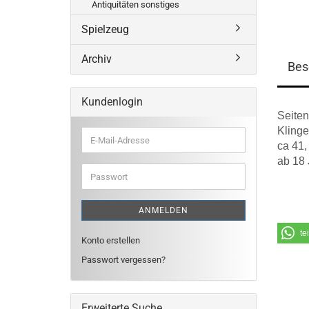
Antiquitäten sonstiges
Spielzeug
Archiv
Bes
Kundenlogin
Seite
Kling
E-
ca 41,
Mail-
ab 18 
Adresse
Passwort
ANMELDEN
te
Konto erstellen
Passwort vergessen?
Erweiterte Suche