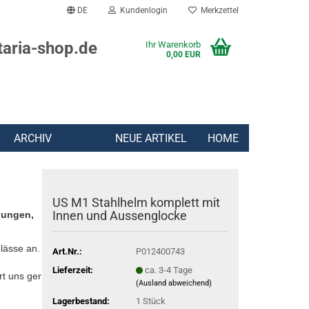
DE
Kundenlogin
Merkzettel
taria-shop.de
Ihr Warenkorb
0,00 EUR
ARCHIV
NEUE ARTIKEL
HOME
US M1 Stahlhelm komplett mit
Innen und Aussenglocke
lungen,
lässe an.
Art.Nr.:
P012400743
Lieferzeit:
ca. 3-4 Tage
rt uns gern:
(Ausland abweichend)
Lagerbestand:
1
Stück