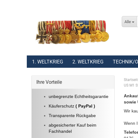
Alle
1. WELTKRIEG
2. WELTKRIEG
TECHNIK/O
Startseit
Ihre Vorteile
US M1 S
Ankauf
unbegrenzte Echtheitsgarantie
sowie 
Käuferschutz
( PayPal )
Wir kau
Transparente Rückgabe
Wenn Ih
abgesicherter Kauf beim
Fachhandel
Telefo