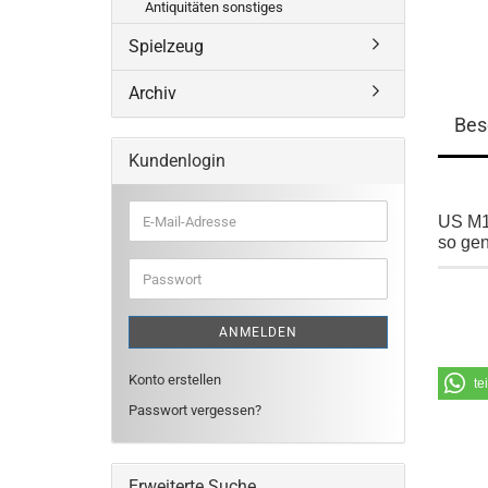
Antiquitäten sonstiges
Spielzeug
Archiv
Bes
Kundenlogin
E-
US M1 
Mail-
so gen
Adresse
Passwort
ANMELDEN
Konto erstellen
te
Passwort vergessen?
Erweiterte Suche