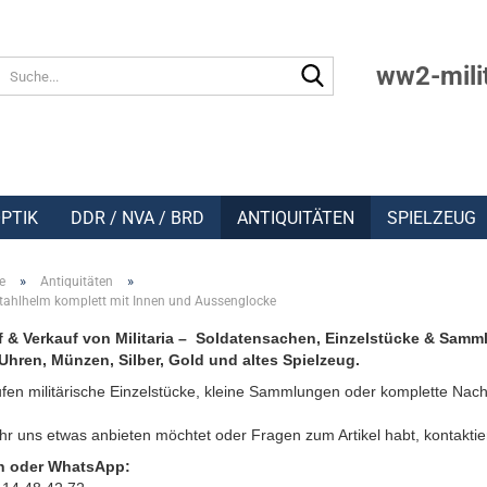
Suche...
ww2-mili
PTIK
DDR / NVA / BRD
ANTIQUITÄTEN
SPIELZEUG
»
»
e
Antiquitäten
tahlhelm komplett mit Innen und Aussenglocke
 & Verkauf von Militaria – Soldatensachen, Einzelstücke & Samm
Uhren, Münzen, Silber, Gold und altes Spielzeug.
fen militärische Einzelstücke, kleine Sammlungen oder komplette Nach
r uns etwas anbieten möchtet oder Fragen zum Artikel habt, kontaktie
n oder WhatsApp: