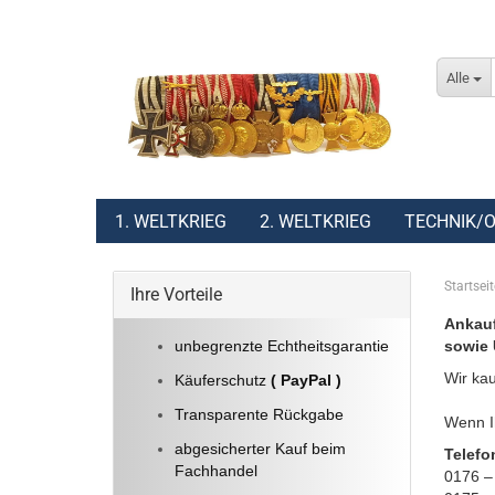
Alle
1. WELTKRIEG
2. WELTKRIEG
TECHNIK/O
Startseit
Ihre Vorteile
Ankauf
unbegrenzte Echtheitsgarantie
sowie 
Wir kau
Käuferschutz
( PayPal )
Transparente Rückgabe
Wenn Ih
abgesicherter Kauf beim
Telefo
Fachhandel
0176 –