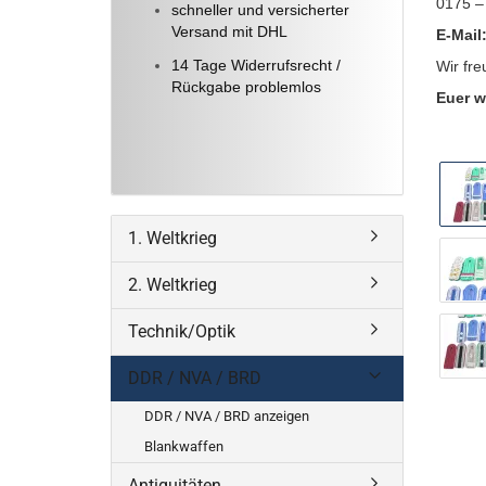
0175 –
schneller und versicherter
Versand mit DHL
E-Mail
14 Tage Widerrufsrecht /
Wir fre
Rückgabe problemlos
Euer w
1. Weltkrieg
2. Weltkrieg
Technik/Optik
DDR / NVA / BRD
DDR / NVA / BRD anzeigen
Blankwaffen
Antiquitäten