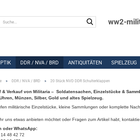
Suche...
ww2-mili
PTIK
DDR / NVA / BRD
ANTIQUITÄTEN
SPIELZEUG
»
»
e
DDR / NVA / BRD
20 Stück NVD DDR Schulterklappen
 & Verkauf von Militaria – Soldatensachen, Einzelstücke & Samm
Uhren, Münzen, Silber, Gold und altes Spielzeug.
fen militärische Einzelstücke, kleine Sammlungen oder komplette Nach
r uns etwas anbieten möchtet oder Fragen zum Artikel habt, kontaktie
n oder WhatsApp:
 14 48 42 72