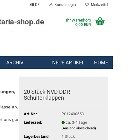
DE
Kundenlogin
Merkzettel
taria-shop.de
Ihr Warenkorb
0,00 EUR
ARCHIV
NEUE ARTIKEL
HOME
20 Stück NVD DDR
lungen,
Schulterklappen
lässe an.
Art.Nr.:
P012400553
rt uns gern:
Lieferzeit:
ca. 3-4 Tage
(Ausland abweichend)
Lagerbestand:
1
Stück