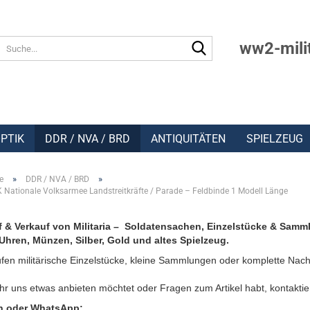
Suche...
ww2-mili
PTIK
DDR / NVA / BRD
ANTIQUITÄTEN
SPIELZEUG
»
»
e
DDR / NVA / BRD
Nationale Volksarmee Landstreitkräfte / Parade – Feldbinde 1 Modell Länge
 & Verkauf von Militaria – Soldatensachen, Einzelstücke & Samm
Uhren, Münzen, Silber, Gold und altes Spielzeug.
fen militärische Einzelstücke, kleine Sammlungen oder komplette Nach
r uns etwas anbieten möchtet oder Fragen zum Artikel habt, kontaktie
n oder WhatsApp: