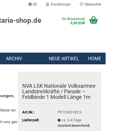
DE
Kundenlogin
Merkzettel
taria-shop.de
Ihr Warenkorb
0,00 EUR
ARCHIV
NEUE ARTIKEL
HOME
NVA LSK Nationale Volksarmee
Landstreitkräfte / Parade –
lungen,
Feldbinde 1 Modell Länge 1m
lässe an.
Art.Nr.:
P012400182.5
Lieferzeit:
ca. 3-4 Tage
rt uns gern:
(Ausland abweichend)