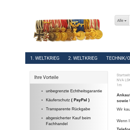
Alle
1. WELTKRIEG
2. WELTKRIEG
TECHNIK/O
Startseit
Ihre Vorteile
NVA LSK 
1m
unbegrenzte Echtheitsgarantie
Ankauf
Käuferschutz
( PayPal )
sowie 
Transparente Rückgabe
Wir kau
abgesicherter Kauf beim
Wenn Ih
Fachhandel
Telefo