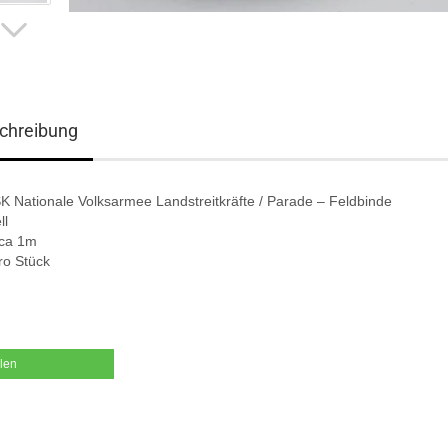
chreibung
K Nationale Volksarmee Landstreitkräfte / Parade – Feldbinde
ll
ca 1m
ro Stück
ilen