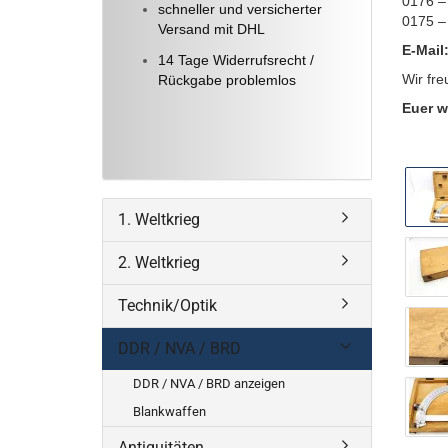
0176 –
schneller und versicherter
0175 –
Versand mit DHL
E-Mail
14 Tage Widerrufsrecht /
Wir fre
Rückgabe problemlos
Euer w
1. Weltkrieg
2. Weltkrieg
Technik/Optik
DDR / NVA / BRD
DDR / NVA / BRD anzeigen
Blankwaffen
Antiquitäten