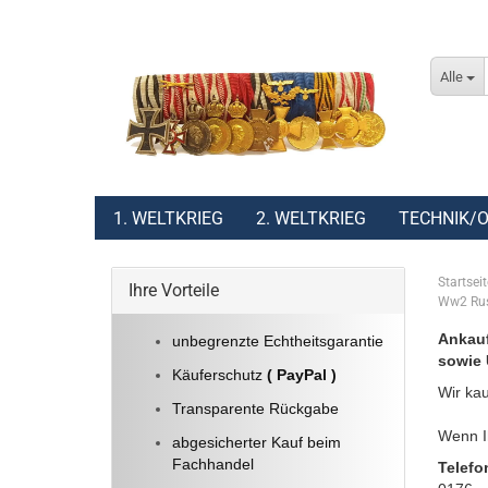
Alle
1. WELTKRIEG
2. WELTKRIEG
TECHNIK/O
Startseit
Ihre Vorteile
Ww2 Russ
Ankauf
unbegrenzte Echtheitsgarantie
sowie 
Käuferschutz
( PayPal )
Wir kau
Transparente Rückgabe
Wenn Ih
abgesicherter Kauf beim
Fachhandel
Telefo