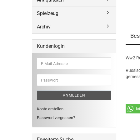
Spielzeug
Archiv
Bes
Kundenlogin
Ww2 Rus
E-
Mail-
Russisc
Adresse
gemess
Passwort
ANMELDEN
Konto erstellen
te
Passwort vergessen?
Erweiterte Suche