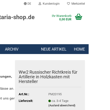
DE
Kundenlogin
Merkzettel
taria-shop.de
Ihr Warenkorb
0,00 EUR
ARCHIV
NEUE ARTIKEL
HOME
Ww2 Russischer Richtkreis für
Artillerie in Holzkasten mit
lungen,
Hersteller
lässe an.
Art.Nr.:
PM20195
rt uns gern:
Lieferzeit:
ca. 3-4 Tage
(Ausland abweichend)