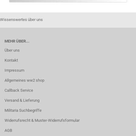
Wissenswertes über uns
MEHR ÜBER...
Über uns
Kontakt
Impressum
Allgemeines ww2 shop
Callback Service
Versand & Lieferung
Militaria Suchbegriffe
Widerrufsrecht & Muster-Widerrufsformular
AGB