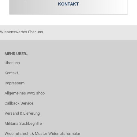
KONTAKT
Wissenswertes über uns
MEHR ÜBER...
Über uns
Kontakt
Impressum
Allgemeines ww2 shop
Callback Service
Versand & Lieferung
Militaria Suchbegriffe
Widerrufsrecht & Muster-Widerrufsformular