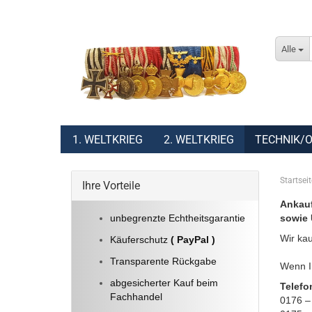
Alle
1. WELTKRIEG
2. WELTKRIEG
TECHNIK/O
Startseit
Ihre Vorteile
Ankauf
unbegrenzte Echtheitsgarantie
sowie 
Wir kau
Käuferschutz
( PayPal )
Transparente Rückgabe
Wenn Ih
abgesicherter Kauf beim
Telefo
Fachhandel
0176 –