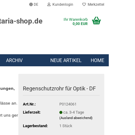
DE
Kundenlogin
Merkzettel
taria-shop.de
Ihr Warenkorb
0,00 EUR
ARCHIV
NEUE ARTIKEL
HOME
Regenschutzrohr für Optik - DF
lungen,
lässe an.
Art.Nr.:
P0124061
Lieferzeit:
ca. 3-4 Tage
rt uns gern:
(Ausland abweichend)
Lagerbestand:
1
Stück