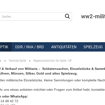
Suche...
ww2-mili
PTIK
DDR / NVA / BRD
ANTIQUITÄTEN
SPIELZEUG
»
»
e
Technik/Optik
Regenschutzrohr für Optik - DF
 & Verkauf von Militaria – Soldatensachen, Einzelstücke & Samm
Uhren, Münzen, Silber, Gold und altes Spielzeug.
fen militärische Einzelstücke, kleine Sammlungen oder komplette Nach
r uns etwas anbieten möchtet oder Fragen zum Artikel habt, kontaktie
n oder WhatsApp:
 14 48 42 72